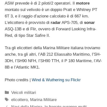
ASW prevede è di 2 piloti/2 operatori. Il
motore
montato sul velivolo è un doppio Pratt e Whitney PT
6T 3, e il raggio d’azione calcolato è di 667 km.
L’elicottero è provvisto di
radar
APS-705, di
sonar
ASQ-13B e di Flir, ovvero di Forward Looking Infra-
Red, di tipo Star Safire II.
Tra gli elicotteri della Marina Militare italiana troviamo
anche, tra gli altri, l’AB 212 Eliassalto Marittimo, l’SH-
3DH, l’SH90 NFH, l’SH90 TTH, il P 180 Maritime, l’AV-
8B e l’Atlantic MK1.
Photo credits |
Wind & Wuthering su Flickr
Categorie
Veicoli militari
Tag
elicottero
,
Marina Militare
Navi della Marina, le fregate europee multi