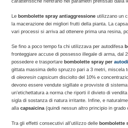
caratteristiche rientrano nei parametri prefissati dalla 
Le
bombolette spray antiaggressione
utilizzano un 
la macerazione dei migliori frutti della pianta. La capsa
vari processi si arriva ad ottenere prima una resina, 
Se fino a poco tempo fa chi utilizzava per autodifesa
b
fronteggiare accuse di possesso illegale di arma, dal 2
possedere e trasportare
bombolette spray per
autod
gittata massima dello spruzzo pari a 3 metri, miscela
di
oleoresin capsicum
disciolto del 10% e concentrazi
devono essere vendute sigillate e provviste di sistema 
un’etichettatura a norma che riporti il divieto di vendita
sigla di sostanza di natura irritante. Infine, e naturalm
alla
capsaicina
(quindi nessun altro principio in grado d
Tra gli effetti consecutivi all’utilizzo delle
bombolette 