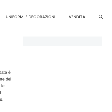
UNIFORMI E DECORAZIONI
VENDITA
zata è
nte del
 le
l
o
,