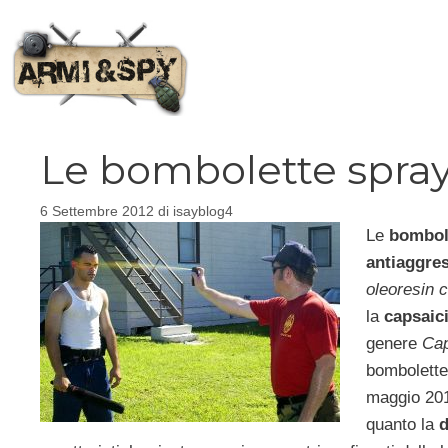
Vai
al
contenuto
Le bombolette spray
6 Settembre 2012
di
isayblog4
Le
bombole
antiaggre
oleoresin 
la
capsaic
genere
Ca
bombolette
maggio 2011
quanto la
d