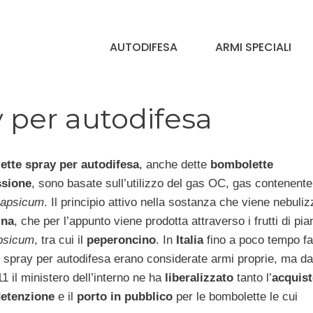
AUTODIFESA
ARMI SPECIALI
 per autodifesa
tte spray per autodifesa
, anche dette
bombolette
ssione
, sono basate sull’utilizzo del gas OC, gas contenente
capsicum
. Il principio attivo nella sostanza che viene nebuliz
ina
, che per l’appunto viene prodotta attraverso i frutti di pia
psicum
, tra cui il
peperoncino
. In
Italia
fino a poco tempo fa
 spray per autodifesa erano considerate armi proprie, ma da
 il ministero dell’interno ne ha
liberalizzato
tanto l’
acquist
etenzione
e il
porto in pubblico
per le bombolette le cui