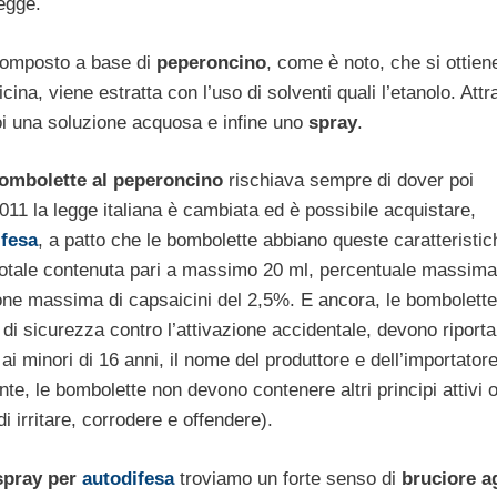
legge.
composto a base di
peperoncino
, come è noto, che si ottien
icina, viene estratta con l’uso di solventi quali l’etanolo. Att
poi una soluzione acquosa e infine uno
spray
.
ombolette al peperoncino
rischiava sempre di dover poi
011 la legge italiana è cambiata ed è possibile acquistare,
ifesa
, a patto che le bombolette abbiano queste caratteristic
 totale contenuta pari a massimo 20 ml, percentuale massima
one massima di capsaicini del 2,5%. E ancora, le bombolett
di sicurezza contro l’attivazione accidentale, devono riporta
 ai minori di 16 anni, il nome del produttore e dell’importatore
ente, le bombolette non devono contenere altri principi attivi o
i irritare, corrodere e offendere).
spray per
autodifesa
troviamo un forte senso di
bruciore ag