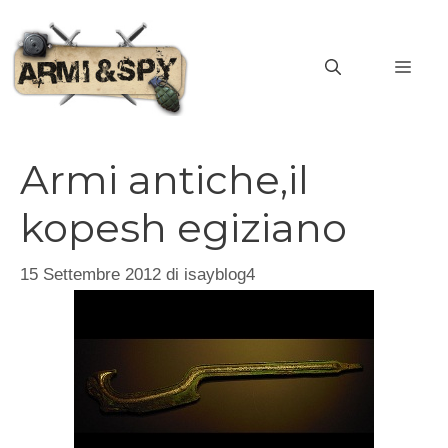
Vai
al
MEN
contenuto
Armi antiche,il
kopesh egiziano
15 Settembre 2012
di
isayblog4