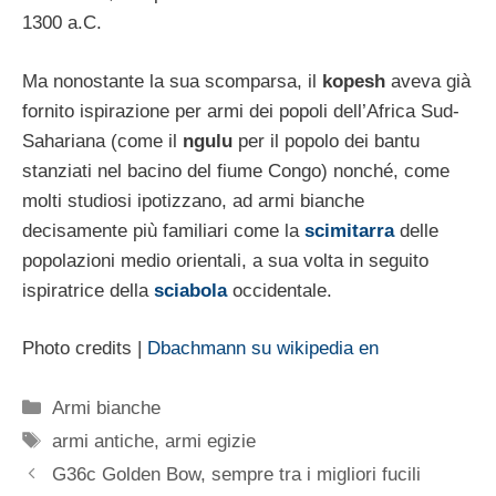
1300 a.C.
Ma nonostante la sua scomparsa, il
kopesh
aveva già
fornito ispirazione per armi dei popoli dell’Africa Sud-
Sahariana (come il
ngulu
per il popolo dei bantu
stanziati nel bacino del fiume Congo) nonché, come
molti studiosi ipotizzano, ad armi bianche
decisamente più familiari come la
scimitarra
delle
popolazioni medio orientali, a sua volta in seguito
ispiratrice della
sciabola
occidentale.
Photo credits |
Dbachmann su wikipedia en
Categorie
Armi bianche
Tag
armi antiche
,
armi egizie
G36c Golden Bow, sempre tra i migliori fucili