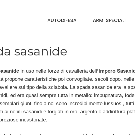
AUTODIFESA
ARMI SPECIALI
da sasanide
sasanide
in uso nelle forze di cavalleria dell
‘Impero Sasani
ità propone caratteristiche poi convogliate, secoli dopo, nell
valiere sul tipo della sciabola. La spada sasanide era la sp
nidi, ed era quasi sempre tutta in metallo: impugnatura, fode
semplari giunti fino a noi sono incredibilmente lussuosi, tutti
i ai nobili sasanidi e forgiati in oro, argento o addirittura plat
preziose incastonate.