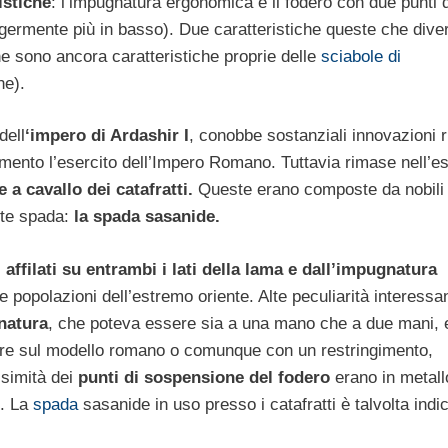
istiche
: l’impugnatura ergonomica e il fodero con due punti d
germente più in basso). Due caratteristiche queste che dive
he sono ancora caratteristiche proprie delle
sciabole di
ne).
dell
‘impero di Ardashir I
, conobbe sostanziali innovazioni r
ento l’esercito dell’Impero Romano. Tuttavia rimase nell’es
e a cavallo dei catafratti.
Queste erano composte da nobili 
nte spada:
la spada sasanide.
, affilati su entrambi i lati della lama e dall’impugnatura
e popolazioni dell’estremo oriente. Alte peculiarità interessa
natura
, che poteva essere sia a una mano che a due mani, e
are sul modello romano o comunque con un restringimento,
ssimità dei
punti di sospensione del fodero
erano in metall
e. La
spada
sasanide in uso presso i catafratti è talvolta indi