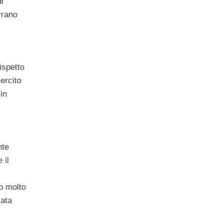
i
rrano
ispetto
ercito
in
nte
 il
o molto
cata