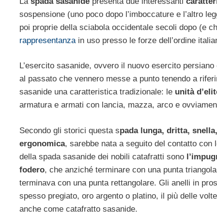
La
spada sasanide
presenta due interessanti
caratter
sospensione (uno poco dopo l’imboccature e l’altro leg
poi proprie della sciabola occidentale secoli dopo (e c
rappresentanza
in uso presso le forze dell’ordine italia
L’esercito sasanide, ovvero il nuovo esercito persiano 
al passato che vennero messe a punto tenendo a riferim
sasanide una caratteristica tradizionale: le
unità d’elit
armatura e armati con lancia, mazza, arco e ovviame
Secondo gli storici questa s
pada lunga, dritta, snella
ergonomica
, sarebbe nata a seguito del contatto con l
della spada sasanide dei nobili catafratti sono
l’impug
fodero
, che anziché terminare con una punta triangol
terminava con una punta rettangolare. Gli anelli in pro
spesso pregiato, oro argento o platino, il più delle volt
anche come catafratto sasanide.