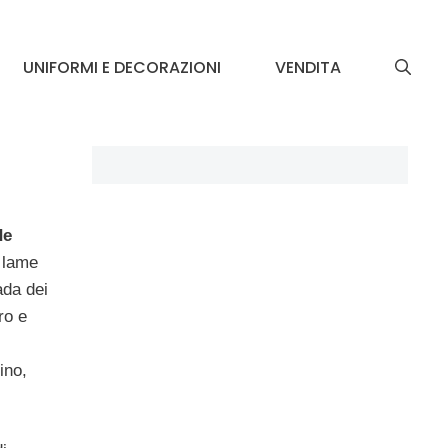
UNIFORMI E DECORAZIONI
VENDITA
de
e lame
ada dei
ro e
ino,