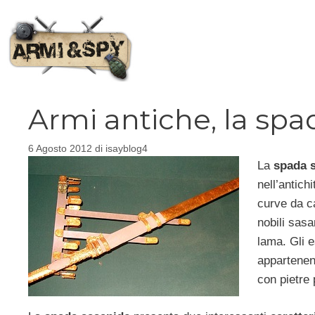
Vai
al
contenuto
Armi antiche, la spa
6 Agosto 2012
di
isayblog4
La
spada 
nell’antich
curve da ca
nobili sasa
lama. Gli e
appartenent
con pietre 