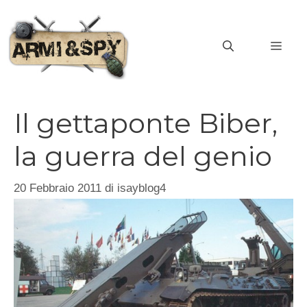
Vai
al
MEN
contenuto
Il gettaponte Biber,
la guerra del genio
20 Febbraio 2011
di
isayblog4