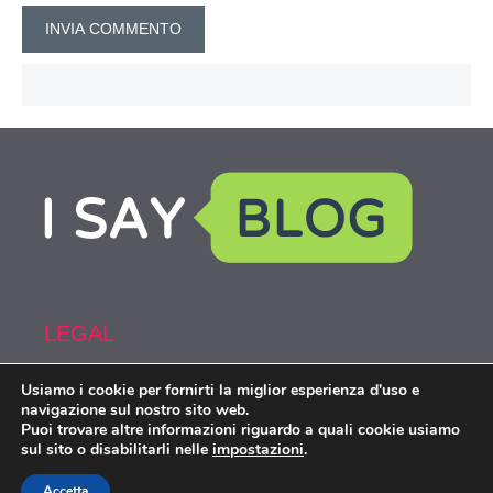
LEGAL
Usiamo i cookie per fornirti la miglior esperienza d'uso e
Armi&Spy is part of the network IsayBlog!
navigazione sul nostro sito web.
Puoi trovare altre informazioni riguardo a quali cookie usiamo
sul sito o disabilitarli nelle
impostazioni
.
Accetta
Armiespy.com © 2026. All right reserverd.