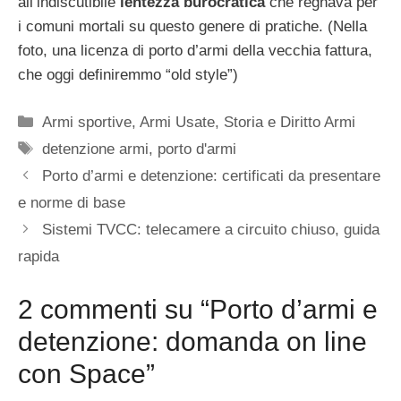
all’indiscutibile
lentezza burocratica
che regnava per
i comuni mortali su questo genere di pratiche. (Nella
foto, una licenza di porto d’armi della vecchia fattura,
che oggi definiremmo “old style”)
Categorie
Armi sportive
,
Armi Usate
,
Storia e Diritto Armi
Tag
detenzione armi
,
porto d'armi
Porto d’armi e detenzione: certificati da presentare
e norme di base
Sistemi TVCC: telecamere a circuito chiuso, guida
rapida
2 commenti su “Porto d’armi e
detenzione: domanda on line
con Space”