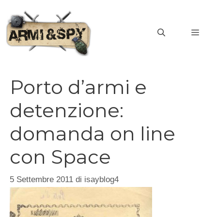
Vai
al
MEN
contenuto
Porto d’armi e
detenzione:
domanda on line
con Space
5 Settembre 2011
di
isayblog4