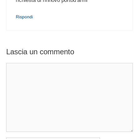
richiesta di rinnovo portod’armi
Rispondi
Lascia un commento
Commento