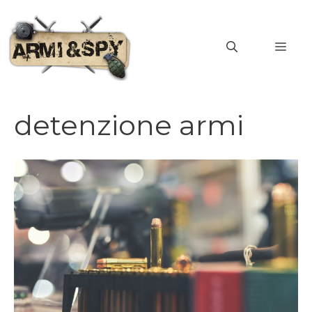
Vai
al
MEN
contenuto
detenzione armi