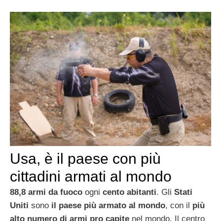
Usa, è il paese con più
cittadini armati al mondo
88,8 armi da fuoco
ogni
cento abitanti
. Gli
Stati
Uniti
sono
il paese più armato al mondo
, con il
più
alto numero di armi pro capite
nel mondo. Il centro