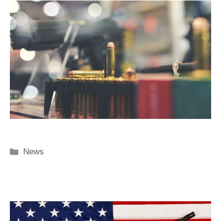
Categorie
News