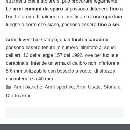
strumenti che il titolare si può procurare legalmente.
Le
armi comuni da sparo
si possono detenere
fino a
tre
. Le armi ufficialmente classificate di
uso sportivo
,
lunghe o corte che siano, possono essere
fino a sei
.
Armi di vecchio stampo, quali
fucili e carabine
,
possono essere tenute in numero illimitato ai sensi
dell’art. 13 della legge 157 del 1992, ove per fucile e
carabina si intende un’arma di calibro non inferiore a
5,6 mm utilizzabile con bossolo a vuoto, di altezza
non inferiore a 40 mm.
Categorie
Armi bianche
,
Armi sportive
,
Armi Usate
,
Storia e
Diritto Armi