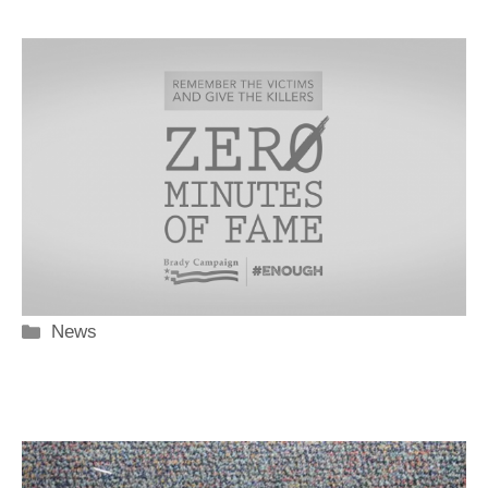
Categorie
News