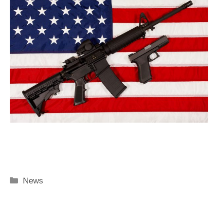
Categorie
News