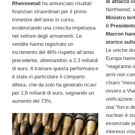
di attacco c
Rheinmetall
ha annunciato risultati
Northwood, v
finanziari straordinari per il primo
Ministro bri
trimestre dell’anno in corso,
il Presiden
evidenziando una crescita impetuosa
Macron hann
nel settore degli armamenti. Le
storico sull
vendite hanno registrato un
Le uniche du
incremento del 46% rispetto all’anno
Europa hanno
precedente, attestandosi a 2,3 miliardi
“reagiranno 
di euro. A trainare questa performance
armi non con
è stato in particolare il comparto
chiaro “messa
difesa, che da solo ha generato ricavi
ovvero a Vla
per 1,8 miliardi di euro, segnando un
unificazione 
aumento del 73%.
una “force de
nucleari è s
essenziale pe
interessi vital