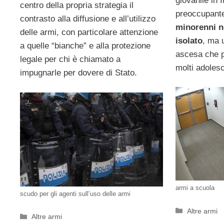
giovanile in 
centro della propria strategia il
preoccupant
contrasto alla diffusione e all’utilizzo
minorenni n
delle armi, con particolare attenzione
isolato
, ma 
a quelle “bianche” e alla protezione
ascesa che p
legale per chi è chiamato a
molti adolesc
impugnarle per dovere di Stato.
armi a scuola
scudo per gli agenti sull’uso delle armi
Categorie
Altre armi
Categorie
Altre armi