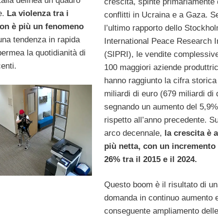
Italia delinea un quadro
crescita, spinte primariamente 
e.
La violenza tra i
conflitti in Ucraina e a Gaza. 
on è più un fenomeno
l’ultimo rapporto dello Stockho
una tendenza in rapida
International Peace Research In
ermea la quotidianità di
(SIPRI), le vendite complessive
enti.
100 maggiori aziende produttric
hanno raggiunto la cifra storica
miliardi di euro (679 miliardi di d
segnando un aumento del 5,9%
rispetto all’anno precedente. S
arco decennale,
la crescita è 
più netta, con un incremento 
26% tra il 2015 e il 2024.
Questo boom è il risultato di u
domanda in continuo aumento e
conseguente ampliamento dell