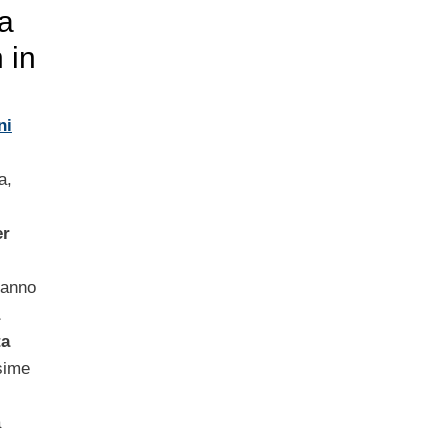
ta
 in
ni
a,
er
’anno
ta
ssime
a