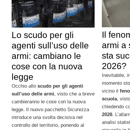
Il feno
Lo scudo per gli
armi a 
agenti sull’uso delle
sta su
armi: cambiano le
2026?
cose con la nuova
legge
Inevitabile, 
momento stor
Occhio allo
scudo per gli agenti
vicino il
feno
sull’uso delle armi
, visto che a breve
scuola
, vist
cambieranno le cose con la nuova
chiedendo co
legge. Il nuovo pacchetto Sicurezza
2026
. L’alla
introduce una svolta decisiva nel
analisi stati
controllo del territorio, ponendo al