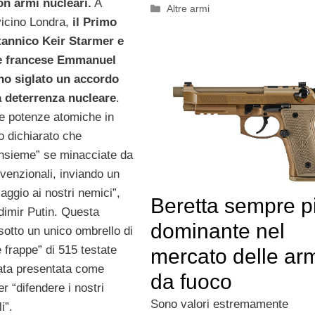
on armi nucleari.
A
Categorie
Altre armi
icino Londra,
il Primo
tannico Keir Starmer e
te francese Emmanuel
o siglato un accordo
a deterrenza nucleare
.
e potenze atomiche in
 dichiarato che
insieme” se minacciate da
venzionali, inviando un
ggio ai nostri nemici”,
Beretta sempre p
dimir Putin. Questa
dominante nel
sotto un unico ombrello di
 frappe” di 515 testate
mercato delle ar
tata presentata come
da fuoco
r “difendere i nostri
Sono valori estremamente
i”.