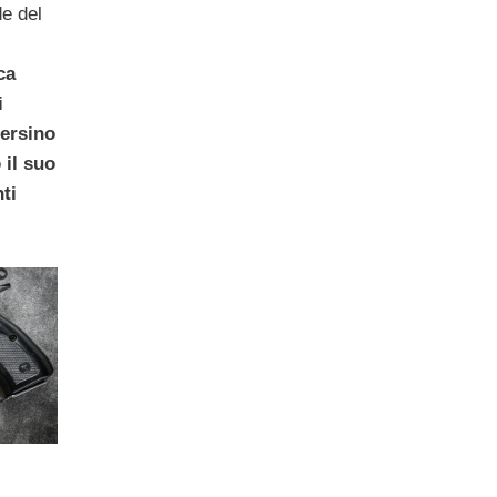
de del
ca
i
persino
 il suo
ti