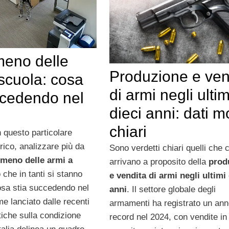
meno delle
Produzione e ven
scuola: cosa
di armi negli ultim
ccedendo nel
dieci anni: dati m
chiari
in questo particolare
ico, analizzare più da
Sono verdetti chiari quelli che c
meno delle armi a
arrivano a proposito della
prod
o che in tanti si stanno
e vendita di armi negli ultimi 
sa stia succedendo nel
anni
. Il settore globale degli
rme lanciato dalle recenti
armamenti ha registrato un an
stiche sulla condizione
record nel 2024, con vendite in 