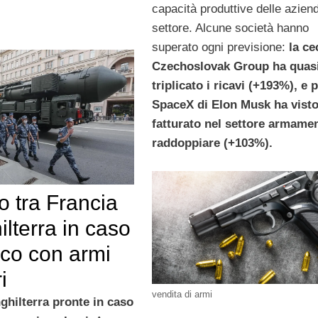
capacità produttive delle azien
settore. Alcune società hanno
superato ogni previsione:
la ce
Czechoslovak Group ha quas
triplicato i ricavi (+193%), e 
SpaceX di Elon Musk ha visto
fatturato nel settore armamen
raddoppiare (+103%).
 tra Francia
ilterra in caso
cco con armi
i
vendita di armi
ghilterra pronte in caso