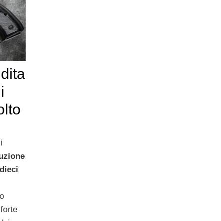
dita
i
olto
i
uzione
dieci
no
forte