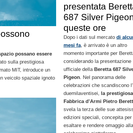
presentata Beret
687 Silver Pigeon
queste ore
 possono
Dopo i dati sul mercato
di alcu
mesi fa
, è arrivato è un altro
momento importante per Berett
 spazio possano essere
considerando la presentazione
to sulla prestigiosa
ufficiale della
Beretta 687 Silv
omato MIT, introduce un
Pigeon
. Nel panorama delle
n veicolo spaziale ignoto
celebrazioni che scandiscono l
duemilaventisei,
la prestigiosa
Fabbrica d’Armi Pietro Beret
svela la terza delle sue attesi
edizioni speciali, concepita per
esaltare e rendere omaggio all