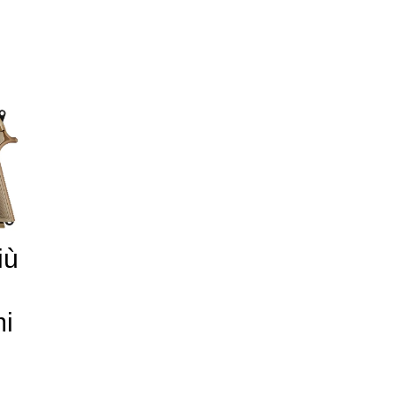
iù
mi