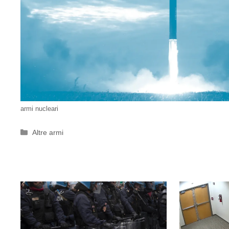
armi nucleari
Categorie
Altre armi