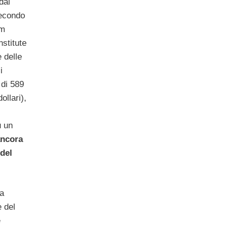
dai
Secondo
lm
stitute
 delle
i
 di 589
ollari),
u un
ancora
del
na
 del
e