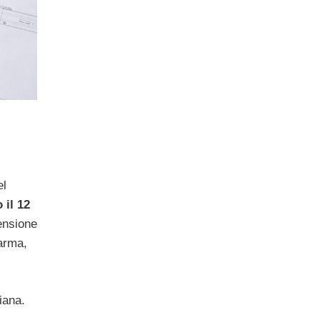
el
 il 12
mensione
’arma,
iana.