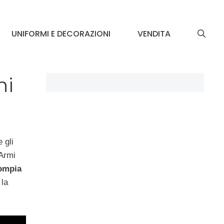
UNIFORMI E DECORAZIONI
VENDITA
ni
 gli
’Armi
rompia
 la