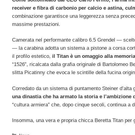
receiver e fibra di carbonio per calcio e astina, c
combinazione garantisce una leggerezza senza precedent
massime prestazioni.
Camerata nel performante calibro 6.5 Grendel — scelto
— la carabina adotta un sistema a pistone a corsa cort
il profilo estetico,
il Titan è un omaggio alla memoria
“1526”, ricalcata dalla grafia originale di Bartolomeo B
slitta Picatinny che evoca le scintille della fucina origi
Corredato da un sistema di puntamento Steiner d’alt
una dinastia che ha armato la storia e l’ambizione d
“cultura armiera” che, dopo cinque secoli, continua a de
Insomma, una vera e propria chicca Beretta Titan per g
Categorie