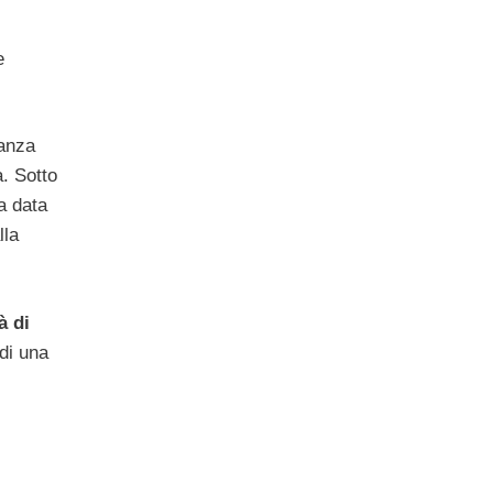
e
tanza
. Sotto
la data
lla
à di
di una