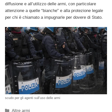
diffusione e all’utilizzo delle armi, con particolare
attenzione a quelle “bianche” e alla protezione legale
per chi è chiamato a impugnarle per dovere di Stato.
scudo per gli agenti sull’uso delle armi
Categorie
Altre armi