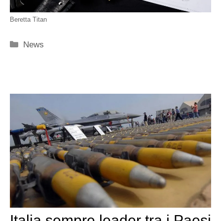
Beretta Titan
Categorie
News
Italia sempre leader tra i Paesi