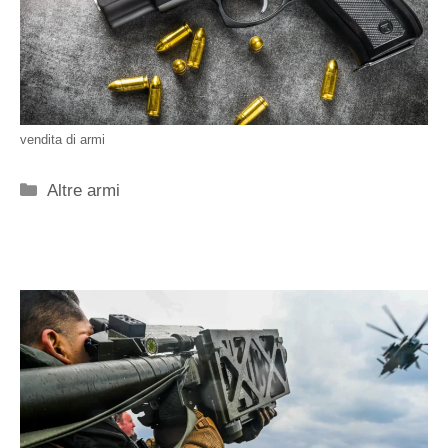
vendita di armi
Categorie
Altre armi