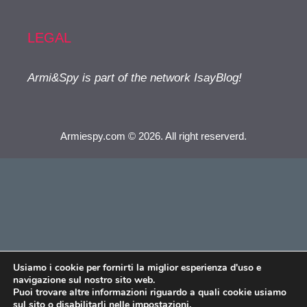
LEGAL
Armi&Spy is part of the network IsayBlog!
Armiespy.com © 2026. All right reserverd.
Usiamo i cookie per fornirti la miglior esperienza d'uso e
navigazione sul nostro sito web.
Puoi trovare altre informazioni riguardo a quali cookie usiamo
sul sito o disabilitarli nelle
impostazioni
.