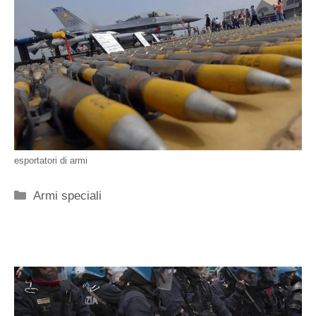
esportatori di armi
Categorie
Armi speciali