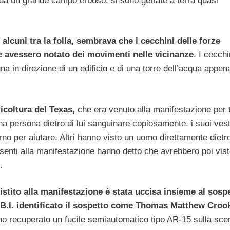
o da un grande campo erboso, si sono gettate a terra quasi
lcuni tra la folla, sembrava che i cecchini delle forze
ile avessero notato dei movimenti nelle vicinanze
. I cecchi
a in direzione di un edificio e di una torre dell’acqua appena
icoltura del Texas,
che era venuto alla manifestazione per t
na persona dietro di lui sanguinare copiosamente, i suoi vesti
no per aiutare. Altri hanno visto un uomo direttamente dietr
senti alla manifestazione hanno detto che avrebbero poi vis
.
tito alla manifestazione è stata uccisa insieme al sospe
F.B.I. identificato il sospetto come Thomas Matthew Croo
nno recuperato un fucile semiautomatico tipo AR-15 sulla sce