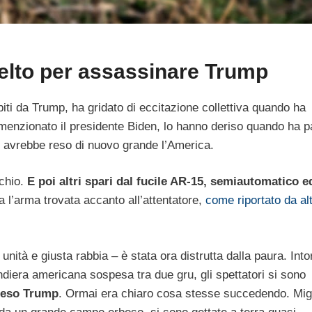
celto per assassinare Trump
biti da Trump, ha gridato di eccitazione collettiva quando ha
 menzionato il presidente Biden, lo hanno deriso quando ha p
e avrebbe reso di nuovo grande l’America.
cchio.
E poi altri spari dal fucile AR-15, semiautomatico e
 l’arma trovata accanto all’attentatore,
come riportato da alt
unità e giusta rabbia – è stata ora distrutta dalla paura. Into
diera americana sospesa tra due gru, gli spettatori si sono
ifeso Trump
. Ormai era chiaro cosa stesse succedendo. Migl