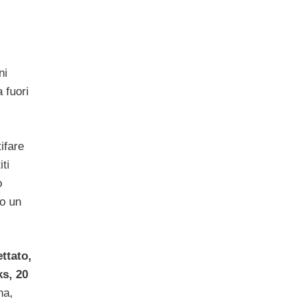
ni
 fuori
ifare
ti
o
to un
ttato,
ks, 20
na,