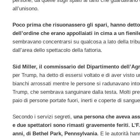
persone, da quelle sugli spalti ai tanti che guardavan
all’unisono.
Poco prima che risuonassero gli spari, hanno detto a
dell’ordine che erano appollaiati in cima a un fien
sembravano concentrarsi su qualcosa a lato della tribun
dall’area dello spettacolo della fattoria.
Sid Miller, il commissario del Dipartimento dell’Agr
per Trump, ha detto di essersi voltato e di aver visto u
bianchi arrossati mentre le persone si radunavano intor
Trump, che sembrava sanguinare dalla testa. Molti pre
paio di persone portate fuori, inerti e coperte di sangue
Secondo i servizi segreti,
una persona che aveva assis
e due spettatori sono rimasti gravemente feriti. L’
anni, di Bethel Park, Pennsylvania
. E le autorità ha