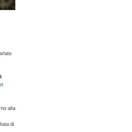
arlato
d
ri
rno alla
iaia di