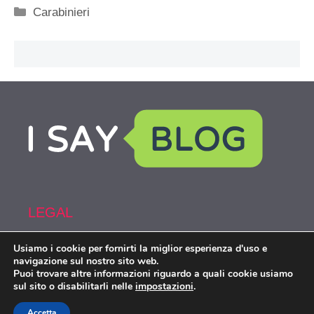
Categorie
Carabinieri
LEGAL
Usiamo i cookie per fornirti la miglior esperienza d'uso e
Armi&Spy is part of the network IsayBlog!
navigazione sul nostro sito web.
Puoi trovare altre informazioni riguardo a quali cookie usiamo
sul sito o disabilitarli nelle
impostazioni
.
Accetta
Armiespy.com © 2026. All right reserverd.