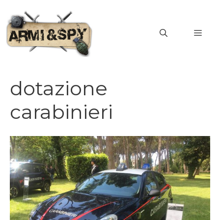
Vai
al
MEN
contenuto
dotazione
carabinieri