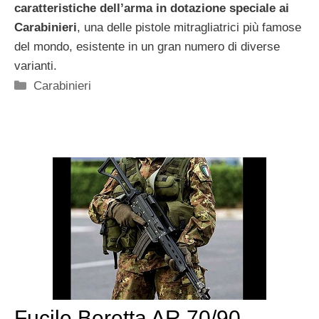
caratteristiche
dell’arma in dotazione speciale ai
Carabinieri
, una delle pistole mitragliatrici più famose
del mondo, esistente in un gran numero di diverse
varianti.
Categorie
Carabinieri
Fucile Beretta AR 70/90,