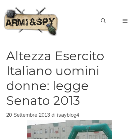
Vai
al
MEN
contenuto
Altezza Esercito
Italiano uomini
donne: legge
Senato 2013
20 Settembre 2013
di
isayblog4