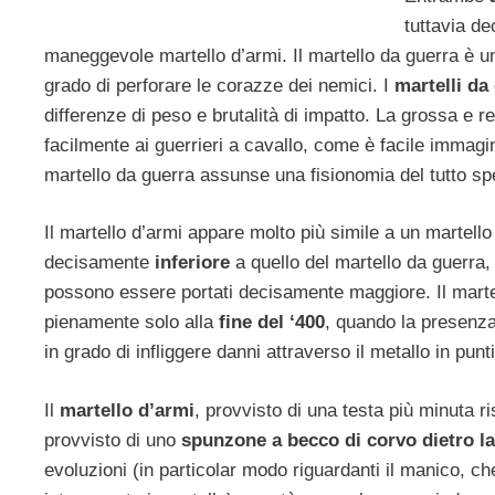
tuttavia de
maneggevole martello d’armi. Il martello da guerra è un
grado di perforare le corazze dei nemici. I
martelli da
differenze di peso e brutalità di impatto. La grossa e 
facilmente ai guerrieri a cavallo, come è facile immagi
martello da guerra assunse una fisionomia del tutto spe
Il martello d’armi appare molto più simile a un martello
decisamente
inferiore
a quello del martello da guerra,
possono essere portati decisamente maggiore. Il martell
pienamente solo alla
fine del ‘400
, quando la presenz
in grado di infliggere danni attraverso il metallo in pu
Il
martello d’armi
, provvisto di una testa più minuta 
provvisto di uno
spunzone a becco di corvo dietro la 
evoluzioni (in particolar modo riguardanti il manico, ch