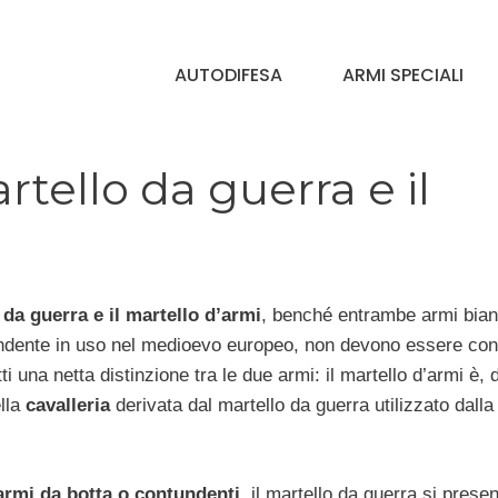
AUTODIFESA
ARMI SPECIALI
rtello da guerra e il
 da guerra e il martello d’armi
, benché entrambe armi bian
ndente in uso nel medioevo europeo, non devono essere con
ti una netta distinzione tra le due armi: il martello d’armi è, di
lla
cavalleria
derivata dal martello da guerra utilizzato dalla
armi da botta o contundenti
, il martello da guerra si prese