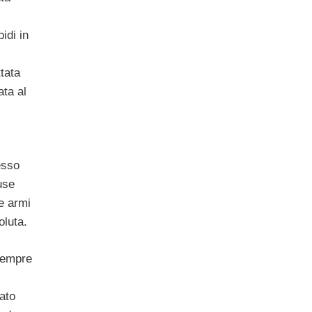
idi in
tata
ata al
esso
use
e armi
oluta.
 sempre
iato