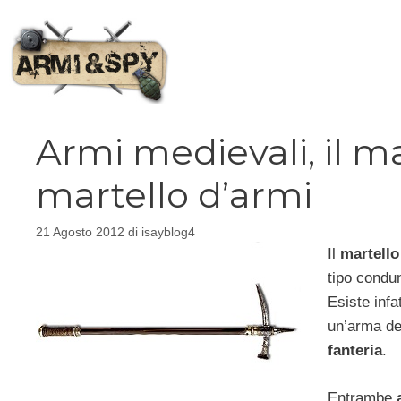
Vai
al
contenuto
Armi medievali, il ma
martello d’armi
21 Agosto 2012
di
isayblog4
Il
martello
tipo condu
Esiste infat
un’arma de
fanteria
.
Entrambe