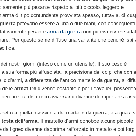
cisamente più pesante rispetto al più piccolo, leggero e
’arma di tipo contundente provvista spesso, tuttavia, di cusp
 guerra
potevano essere a una o due mani, con conseguenti
relativamente pesante
arma da guerra
non poteva essere adat
nare. Per questo se ne diffuse una variante che benché ispir
cifica.
 dei nostri giorni (inteso come un utensile). Il suo peso è
 la sua forma più affusolata, la precisione dei colpi che con 
o d’armi, a differenza dell’antico martello da guerra, si diff
a delle
armature
divenne costante e per i cavalieri posseder
nti ben precisi del corpo avversario divenne di importanza ass
rispetto a quella massiccia del martello da guerra, era quasi
testa dell’arma.
Il martello d’armi conobbe alcune piccole
e da ligneo divenne dapprima rafforzato in metallo e poi forg