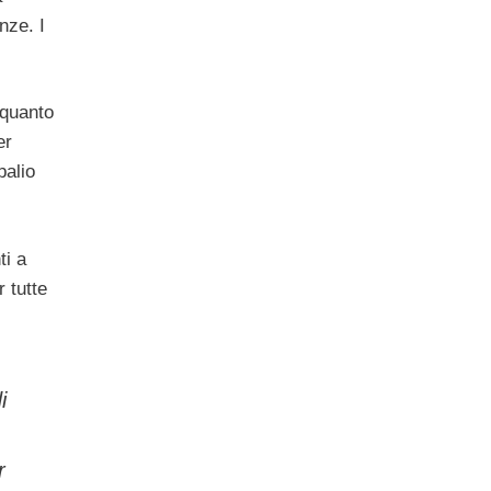
nze. I
r quanto
er
palio
ti a
 tutte
i
r