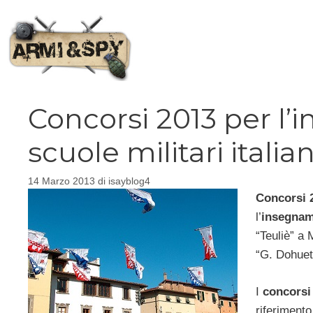
Vai
al
contenuto
Concorsi 2013 per l
scuole militari italia
14 Marzo 2013
di
isayblog4
Concorsi
l’
insegname
“Teuliè” a 
“G. Dohuet
I
concorsi
riferimento