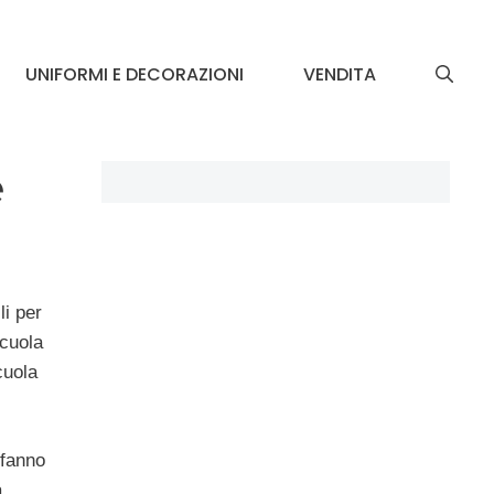
UNIFORMI E DECORAZIONI
VENDITA
e
li per
scuola
cuola
 fanno
a