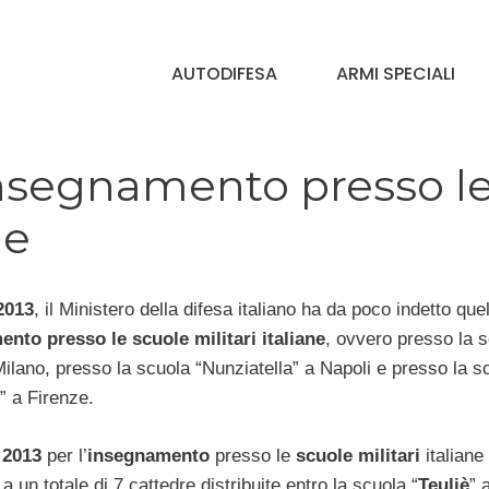
AUTODIFESA
ARMI SPECIALI
’insegnamento presso l
ne
2013
, il Ministero della difesa italiano ha da poco indetto quel
nto presso le scuole militari italiane
, ovvero presso la 
Milano, presso la scuola “Nunziatella” a Napoli e presso la s
” a Firenze.
 2013
per l’
insegnamento
presso le
scuole militari
italiane
 a un totale di 7 cattedre distribuite entro la scuola “
Teuliè
” 