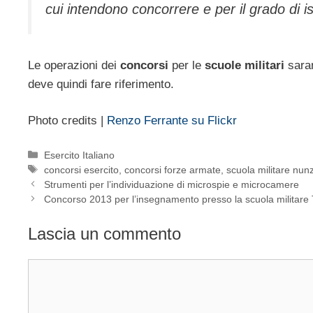
cui intendono concorrere e per il grado di i
Le operazioni dei
concorsi
per le
scuole militari
sarann
deve quindi fare riferimento.
Photo credits |
Renzo Ferrante su Flickr
Categorie
Esercito Italiano
Tag
concorsi esercito
,
concorsi forze armate
,
scuola militare nunz
Strumenti per l’individuazione di microspie e microcamere
Concorso 2013 per l’insegnamento presso la scuola militare 
Lascia un commento
Commento