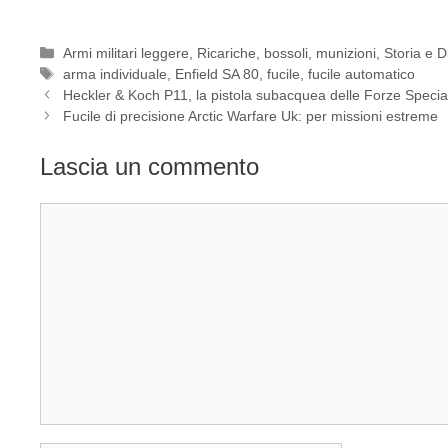
Categorie
Armi militari leggere
,
Ricariche, bossoli, munizioni
,
Storia e Di
Tag
arma individuale
,
Enfield SA 80
,
fucile
,
fucile automatico
Heckler & Koch P11, la pistola subacquea delle Forze Special
Fucile di precisione Arctic Warfare Uk: per missioni estreme
Lascia un commento
Commento