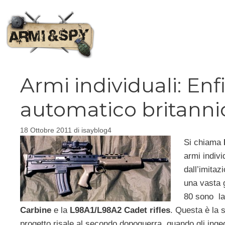
Vai
al
contenuto
Armi individuali: Enf
automatico britanni
18 Ottobre 2011
di
isayblog4
Si chiama
armi indivi
dall’imitaz
una vasta g
80 sono l
Carbine
e la
L98A1/L98A2 Cadet rifles
. Questa è la s
progetto risale al secondo dopoguerra, quando gli ingeg