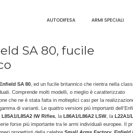
AUTODIFESA
ARMI SPECIALI
ield SA 80, fucile
co
Enfield SA 80
,
ed un fucile britannico che rientra nella class
duali. Comprende molti modelli, o meglio è caratterizzato
ione che ne è stata fatta in molteplici casi per la realizzazion
amma di varianti. Le quattro versioni più importanti dell’Enf
a
L85A1/L85A2 IW Rifles
, la
L86A1/L86A2 LSW
, la
L22A1/
erie forse più importante tra le armi individuali europee. Il p
neri progettisti della celebre
Smal
l
Arms Factory, Enfield