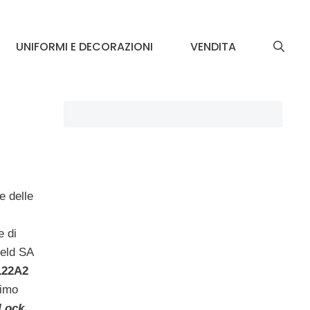
UNIFORMI E DECORAZIONI
VENDITA
e delle
e di
ield SA
L22A2
rimo
 Lock
,