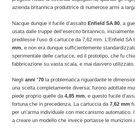
azienda britannica produttrice di numerose armi a larga
Nacque dunque il fucile d’assalto
Enfield SA 80
, a gu
usata dalle truppe dell’esercito britannico, inizialmen
predilesse l’uso di cartucce da 7,62 mm. L’Enfield SA 8
mm
, e non era dunque sufficientemente standardizzato a
sperimentale delle cartucce, ed il prototipo, che fu ch
fabbricazione su vasta scala, e mai davvero utilizzato.
Negli
anni ’70
la problematica riguardante le dimensioni
una scelta completamente diversa: furono adottate mun
piede proprio quelle da
4,85 mm
, e questo fucile d’as
fortuna che in precedenza. La cartuccia da
7,62 mm
fu
per un’arma individuale con meccanismo automatico. In 
a creare un modello che invece portasse le munizioni 