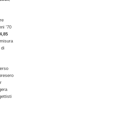
re
ni ’70
4,85
 misura
 di
verso
presero
r
gera
ettisti