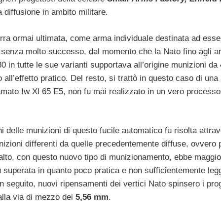
 diffusione in ambito militare
.
erra ormai ultimata, come arma individuale destinata ad esse
te senza molto successo, dal momento che la Nato fino agli an
0 in tutte le sue varianti supportava all’origine munizioni da
ll’effetto pratico. Del resto, si trattò in questo caso di una
iamato Iw Xl 65 E5, non fu mai realizzato in un vero processo
 delle munizioni di questo fucile automatico fu risolta attra
izioni differenti da quelle precedentemente diffuse, ovvero 
salto, con questo nuovo tipo di munizionamento, ebbe maggio
 superata in quanto poco pratica e non sufficientemente leg
seguito, nuovi ripensamenti dei vertici Nato spinsero i prog
alla via di mezzo dei
5,56 mm
.