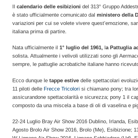
Il
calendario delle esibizioni
del 313° Gruppo Addestra
è stato ufficialmente comunicato dal
ministero della 
variazioni per cui se volete vivere quest’emozione, sa
italiana prima di partire.
Nata ufficialmente il
1° luglio del 1961,
l
a Pattuglia 
solista. Attualmente i velivoli utilizzati sono gli Aerma
sempre, le pattuglie acrobatiche italiane hanno ricevuto
Ecco dunque le
tappe estive
delle spettacolari evoluzi
11 piloti delle
Frecce Tricolori
si chiamano pony; tra loro
assicurandone spettacolarità e sicurezza; pony 1 il c
composto da una miscela a base di oli di vaselina e pi
22-24 Luglio Bray Air Show 2016 Dublino, Irlanda, Esib
Agosto Brolo Air Show 2016, Brolo (Me), Esibizione; 