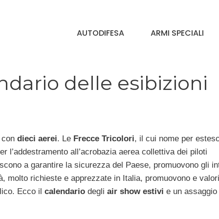
AUTODIFESA
ARMI SPECIALI
ndario delle esibizioni
o con
dieci aerei
. Le
Frecce Tricolori
, il cui nome per estes
r l’addestramento all’acrobazia aerea collettiva dei piloti
iscono a garantire la sicurezza del Paese, promuovono gli in
ità, molto richieste e apprezzate in Italia, promuovono e valo
lico. Ecco il
calendario
degli
air show estivi
e un assaggio 