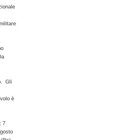
zionale
militare
no
Da
o. Gli
 volo è
; 7
Agosto