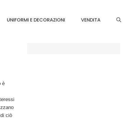
UNIFORMI E DECORAZIONI
VENDITA
o è
teressi
rizzano
di ciò