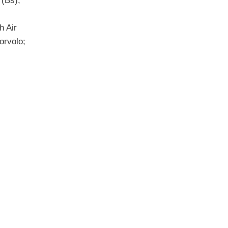
 (Bs),
h Air
orvolo;