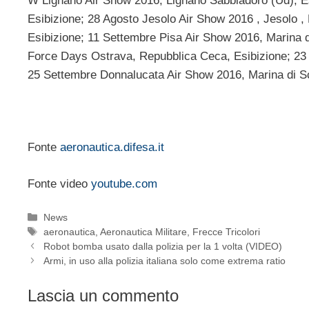
W Lignano Air Show 2016, Lignano Sabbiadoro (Ud), E
Esibizione; 28 Agosto Jesolo Air Show 2016 , Jesolo , 
Esibizione; 11 Settembre Pisa Air Show 2016, Marina d
Force Days Ostrava, Repubblica Ceca, Esibizione; 23 S
25 Settembre Donnalucata Air Show 2016, Marina di Sci
Fonte
aeronautica.difesa.it
Fonte video
youtube.com
Categorie
News
Tag
aeronautica
,
Aeronautica Militare
,
Frecce Tricolori
Robot bomba usato dalla polizia per la 1 volta (VIDEO)
Armi, in uso alla polizia italiana solo come extrema ratio
Lascia un commento