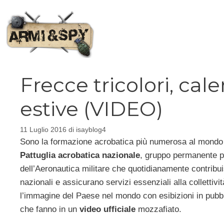
Vai
al
contenuto
Frecce tricolori, cale
estive (VIDEO)
11 Luglio 2016
di
isayblog4
Sono la formazione acrobatica più numerosa al mond
Pattuglia acrobatica nazionale
, gruppo permanente pe
dell’Aeronautica militare che quotidianamente contribu
nazionali e assicurano servizi essenziali alla collettiv
l’immagine del Paese nel mondo con esibizioni in pubb
che fanno in un
video ufficiale
mozzafiato.