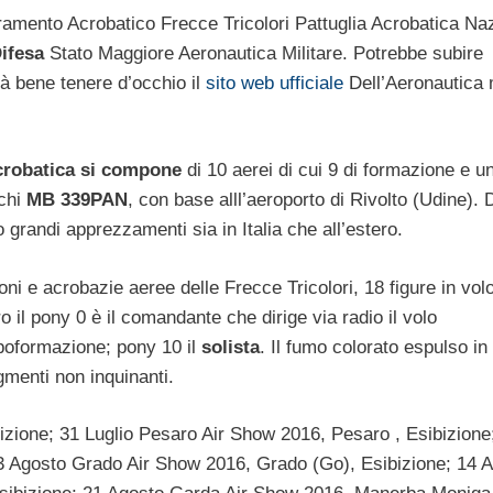
mento Acrobatico Frecce Tricolori Pattuglia Acrobatica Na
Difesa
Stato Maggiore Aeronautica Militare. Potrebbe subire
rà bene tenere d’occhio il
sito web ufficiale
Dell’Aeronautica 
acrobatica si compone
di 10 aerei di cui 9 di formazione e u
cchi
MB 339PAN
, con base alll’aeroporto di Rivolto (Udine). 
 grandi apprezzamenti sia in Italia che all’estero.
oni e acrobazie aeree delle Frecce Tricolori, 18 figure in vol
 il pony 0 è il comandante che dirige via radio il volo
apoformazione; pony 10 il
solista
. Il fumo colorato espulso in
gmenti non inquinanti.
izione; 31 Luglio Pesaro Air Show 2016, Pesaro , Esibizione
13 Agosto Grado Air Show 2016, Grado (Go), Esibizione; 14 