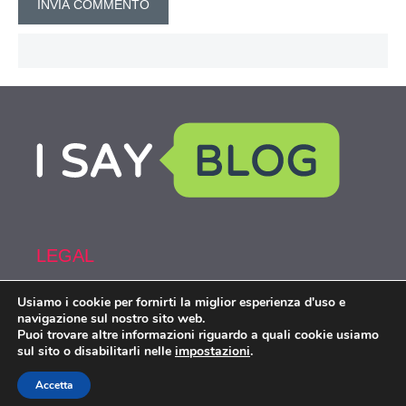
LEGAL
Usiamo i cookie per fornirti la miglior esperienza d'uso e
Armi&Spy is part of the network IsayBlog!
navigazione sul nostro sito web.
Puoi trovare altre informazioni riguardo a quali cookie usiamo
sul sito o disabilitarli nelle
impostazioni
.
Accetta
Armiespy.com © 2026. All right reserverd.