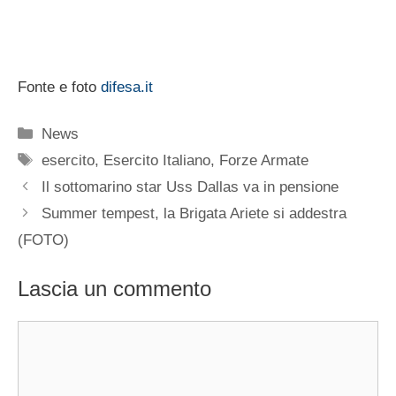
Fonte e foto
difesa.it
Categorie
News
Tag
esercito
,
Esercito Italiano
,
Forze Armate
Il sottomarino star Uss Dallas va in pensione
Summer tempest, la Brigata Ariete si addestra
(FOTO)
Lascia un commento
Commento