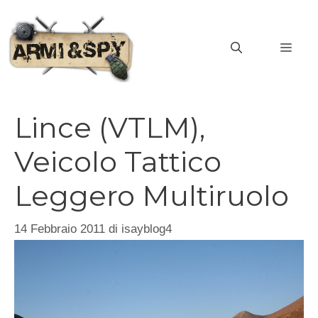
Vai
al
MEN
contenuto
Lince (VTLM),
Veicolo Tattico
Leggero Multiruolo
14 Febbraio 2011
di
isayblog4