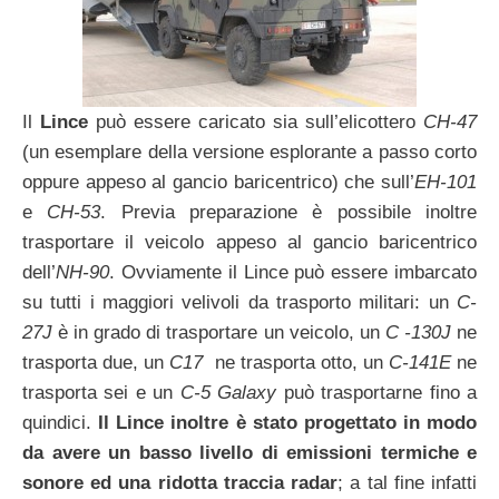
Il
Lince
può essere caricato sia sull’elicottero
CH-47
(un esemplare della versione esplorante a passo corto
oppure appeso al gancio baricentrico) che sull’
EH-101
e
CH-53
. Previa preparazione è possibile inoltre
trasportare il veicolo appeso al gancio baricentrico
dell’
NH-90
. Ovviamente il Lince può essere imbarcato
su tutti i maggiori velivoli da trasporto militari: un
C-
27J
è in grado di trasportare un veicolo, un
C -130J
ne
trasporta due, un
C17
ne trasporta otto, un
C-141E
ne
trasporta sei e un
C-5 Galaxy
può trasportarne fino a
quindici.
Il Lince inoltre è stato progettato in modo
da avere un basso livello di emissioni termiche e
sonore ed una ridotta traccia radar
; a tal fine infatti