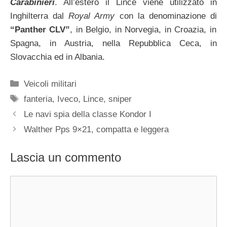
Carabinieri
. All’estero il Lince viene utilizzato in
Inghilterra dal
Royal Army
con la denominazione di
“Panther CLV”
, in Belgio, in Norvegia, in Croazia, in
Spagna, in Austria, nella Repubblica Ceca, in
Slovacchia ed in Albania.
Categorie
Veicoli militari
Tag
fanteria
,
Iveco
,
Lince
,
sniper
Le navi spia della classe Kondor I
Walther Pps 9×21, compatta e leggera
Lascia un commento
Commento