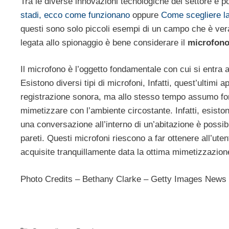
Tra le diverse innovazioni tecnologiche del settore è p
stadi, ecco come funzionano
oppure
Come scegliere la
questi sono solo piccoli esempi di un campo che è ver
legata allo spionaggio è bene considerare il
microfon
Il microfono è l’oggetto fondamentale con cui si entra 
Esistono diversi tipi di microfoni, Infatti, quest’ultim
registrazione sonora, ma allo stesso tempo assumo for
mimetizzare con l’ambiente circostante. Infatti, esiston
una conversazione all’interno di un’abitazione è possibi
pareti. Questi microfoni riescono a far ottenere all’ute
acquisite tranquillamente data la ottima mimetizzazion
Photo Credits – Bethany Clarke – Getty Images News