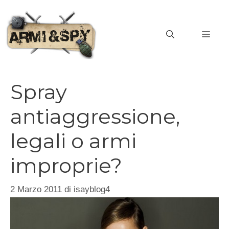
Vai
al
MEN
contenuto
Spray
antiaggressione,
legali o armi
improprie?
2 Marzo 2011
di
isayblog4