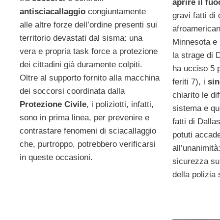
aprire il fu
antisciacallaggio
congiuntamente
gravi fatti d
alle altre forze dell’ordine presenti sui
afroamericani
territorio devastati dal sisma: una
Minnesota e 
vera e propria task force a protezione
la strage di
dei cittadini già duramente colpiti.
ha ucciso 5 p
Oltre al supporto fornito alla macchina
feriti 7), i
sin
dei soccorsi coordinata dalla
chiarito le di
Protezione Civile
, i poliziotti, infatti,
sistema e qu
sono in prima linea, per prevenire e
fatti di Dall
contrastare fenomeni di sciacallaggio
potuti accad
che, purtroppo, potrebbero verificarsi
all’unanimità
in queste occasioni.
sicurezza sul
della polizia