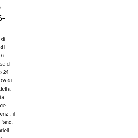
o
6-
 di
di
16-
so di
o
24
rze di
della
ia
 del
nzi, il
lfano,
elli, i