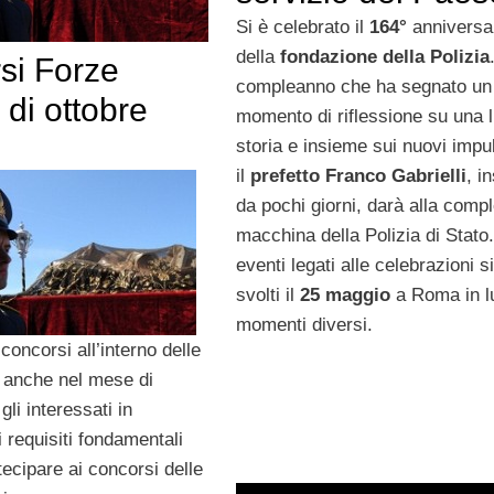
Si è celebrato il
164°
anniversa
della
fondazione della Polizia
si Forze
compleanno che ha segnato un
di ottobre
momento di riflessione su una 
storia e insieme sui nuovi impu
il
prefetto Franco Gabrielli
, i
da pochi giorni, darà alla comp
macchina della Polizia di Stato.
eventi legati alle celebrazioni s
svolti il
25 maggio
a Roma in l
momenti diversi.
concorsi all’interno delle
 anche nel mese di
 gli interessati in
 requisiti fondamentali
ecipare ai concorsi delle