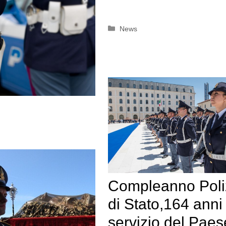
Categorie
News
Compleanno Poli
di Stato,164 anni 
servizio del Paes