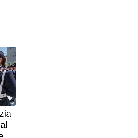
zia
al
e