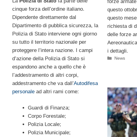
La
Polizia di Stato
fa parte delle
forze armate
cinque forza dell’ordine italiano.
questo ottobr
Dipendente direttamente dal
questo mese 
Dipartimento di pubblica sicurezza, la
richiesta di d
Polizia di Stato interviene ogni giorno
delle forze 
su tutto il territorio nazionale per
Aereonautica 
proteggere l’intera nazione. I campi
i dettagli.
Categorie
d’azione della Polizia di Stato si
News
espandono anche a quello che è
l’addestramento di altri corpi,
addestramento che va dall’
Autodifesa
personale
ad altri rami come:
Guardi di Finanza;
Corpo Forestale;
Polizia Locale;
Polizia Municipale;