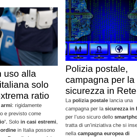
Polizia postale,
n uso alla
campagna per la
 italiana solo
sicurezza in Rete
xtrema ratio
La
polizia postale
lancia una
 armi
: rigidamente
campagna per la
sicurezza in 
o e previsto come
per l’uso sicuro dello
smartph
io’.
Solo
in casi estremi
,
tratta di un’iniziativa che si ins
’ordine
in Italia possono
nella
campagna europea di