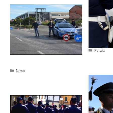
Categorie
Polizia
Categorie
News