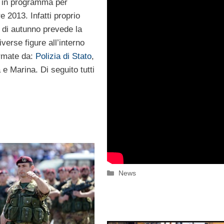
 in programma per
e 2013. Infatti proprio
di autunno prevede la
iverse figure all’interno
armate da:
Polizia di Stato
,
e Marina. Di seguito tutti
Categorie
News