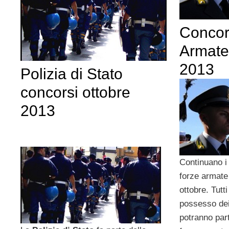
Concor
Armate 
2013
Polizia di Stato
concorsi ottobre
2013
Continuano i 
forze armate
ottobre. Tutti
possesso dei
potranno part