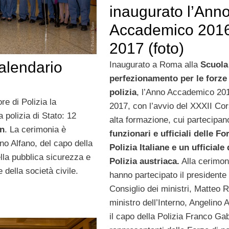
inaugurato l’Ann
Accademico 201
2017 (foto)
calendario
Inaugurato a Roma alla
Scuola
perfezionamento per le forze 
polizia
, l’Anno Accademico 20
re di Polizia la
2017, con l’avvio del XXXII Cor
a polizia di Stato: 12
alta formazione, cui partecipan
in
. La cerimonia è
funzionari e ufficiali delle Fo
no Alfano, del capo della
Polizia Italiane e un ufficiale 
ella pubblica sicurezza e
Polizia austriaca.
Alla cerimon
e della società civile.
hanno partecipato il presidente
Consiglio dei ministri, Matteo Re
ministro dell’Interno, Angelino A
il capo della Polizia Franco Gabri