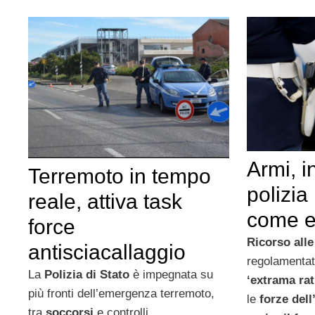
Armi, i
Terremoto in tempo
polizia
reale, attiva task
come e
force
Ricorso alle
antisciacallaggio
regolamentat
La
Polizia di Stato
è impegnata su
‘extrama rat
più fronti dell’emergenza terremoto,
le
forze dell
tra
soccorsi
e controlli