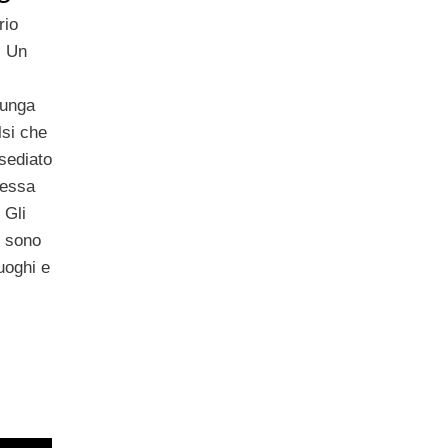
rio
. Un
lunga
lsi che
nsediato
lessa
 Gli
i sono
uoghi e