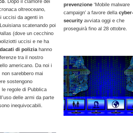
oco
. Dopo il clamore dei
prevenzione
‘Mobile malware
i cronaca oltreoceano,
campaign’ a favore della
cyber
 uccisi da agenti in
security
avviata oggi e che
Louisiana scatenando poi
proseguirà fino al 28 ottobre.
 Dallas (dove un cecchino
oliziotti uccisi e ne ha
dacati di polizia
hanno
fferenze tra il nostro
ello americano. Da noi i
as non sarebbero mai
ere sostengono
: le regole di Pubblica
l’uso delle armi da parte
 sono inequivocabili.