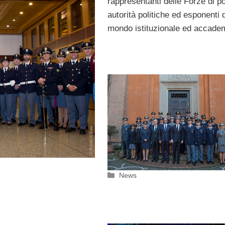
rappresentanti delle Forze di po
autorità politiche ed esponenti 
mondo istituzionale ed accade
Categorie
News