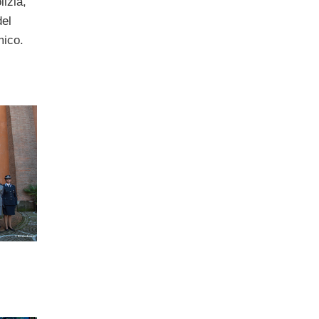
lizia,
del
mico.