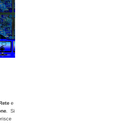
Rete
e
one
. Si
erisce