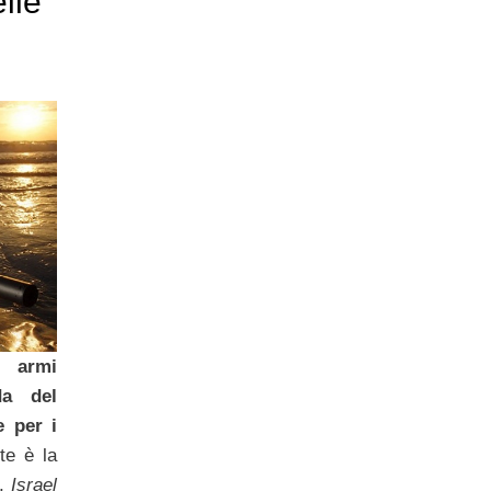
elle
i armi
da del
 per i
te è la
I,
Israel