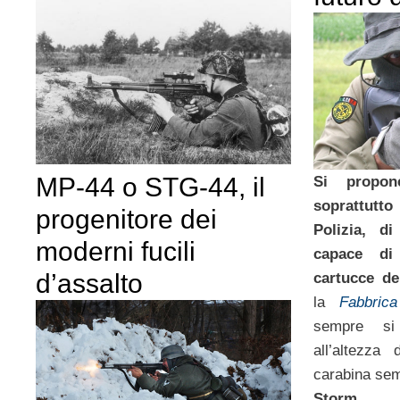
MP-44 o STG-44, il
Si propon
soprattutto
progenitore dei
Polizia, d
moderni fucili
capace di
d’assalto
cartucce de
la
Fabbric
sempre si
all’altezza
carabina se
Storm
.