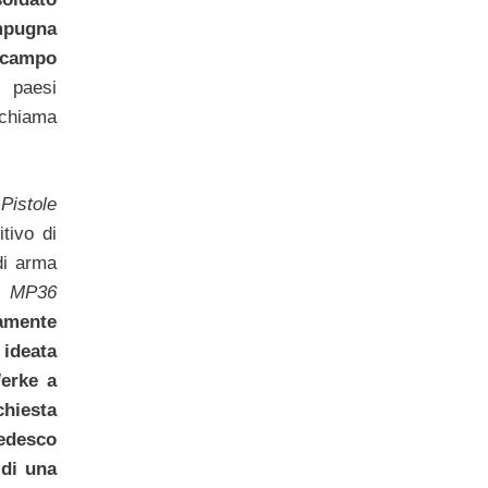
mpugna
n campo
 paesi
 chiama
Pistole
tivo di
di arma
po
MP36
mente
ideata
erke a
chiesta
edesco
 di una