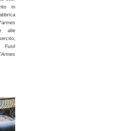
nto in
abbrica
d’armes
 alle
ercito,
,
Fusil
d’Armes