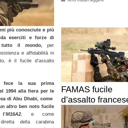
Armi militari leggere
rmi più conosciute e più
da eserciti e forze di
 tutto il mondo,
per
resistenza e affidabilità in
o, è il fucile d’assalto
a fece la sua prima
FAMAS fucile
l 1994 alla fiera per le
d’assalto frances
esa di Abu Dhabi, come
un altro ben noto fucile
 l’
M16A2
, e come
diretta della carabina