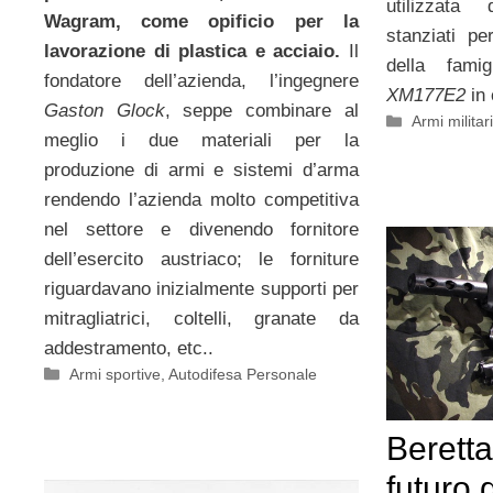
utilizzata
Wagram, come opificio per la
stanziati p
lavorazione di plastica e acciaio.
Il
della fami
fondatore dell’azienda, l’ingegnere
XM177E2
in 
Gaston Glock
, seppe combinare al
Categorie
Armi militar
meglio i due materiali per la
produzione di armi e sistemi d’arma
rendendo l’azienda molto competitiva
nel settore e divenendo fornitore
dell’esercito austriaco; le forniture
riguardavano inizialmente supporti per
mitragliatrici, coltelli, granate da
addestramento, etc..
Categorie
Armi sportive
,
Autodifesa Personale
Beretta
futuro 