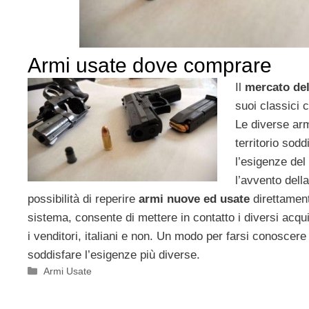
Armi usate dove comprare
Il
mercato del
suoi classici 
Le diverse arm
territorio sod
l’esigenze de
l’avvento della
possibilità di reperire
armi nuove ed usate
direttamen
sistema, consente di mettere in contatto i diversi acquir
i venditori, italiani e non. Un modo per farsi conoscer
soddisfare l’esigenze più diverse.
Categorie
Armi Usate