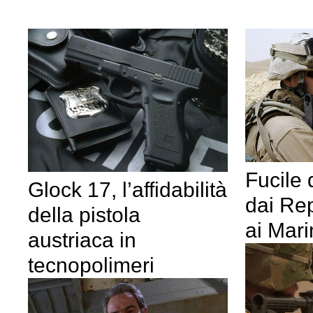
Fucile 
Glock 17, l’affidabilità
dai Rep
della pistola
ai Mar
austriaca in
tecnopolimeri