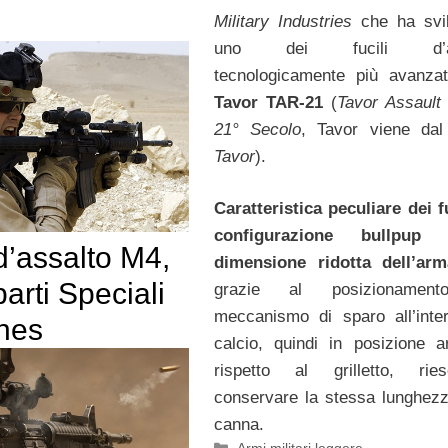
Military Industries
che ha svi
uno dei fucili d’as
tecnologicamente più avanzati
Tavor TAR-21
(
Tavor Assault 
21° Secolo
, Tavor viene da
Tavor
).
Caratteristica peculiare dei fu
configurazione bullpup
d’assalto M4,
dimensione ridotta dell’arm
arti Speciali
grazie al posizionamen
meccanismo di sparo all’inte
ines
calcio, quindi in posizione ar
rispetto al grilletto, ri
conservare la stessa lunghezz
canna.
Categorie