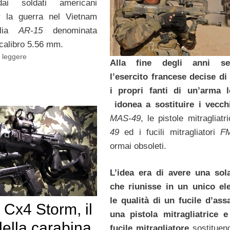
 dai soldati americani
er la guerra nel Vietnam
glia
AR-15
denominata
calibro 5.56 mm.
i leggere
Alla fine degli anni se
l’esercito francese decise di
i propri fanti di un’arma l
idonea a sostituire i vecchi
MAS-49
, le pistole mitragliatr
49
ed i fucili mitragliatori
FM
ormai obsoleti.
L’idea era di avere una sol
che riunisse in un unico el
le qualità di un fucile d’assa
 Cx4 Storm, il
una pistola mitragliatrice 
della carabina
fucile mitragliatore
sostituen