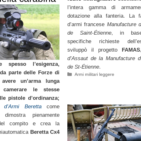
l’intera gamma di armame
dotazione alla fanteria. La f
d’armi francese
Manufacture 
de Saint-Étienne
, in base
specifiche richieste dell’es
sviluppò il progetto
FAMAS
d’Assaut de la Manufacture 
e spesso l’esigenza,
de St-Étienne
.
 da parte delle Forze di
Categorie
Armi militari leggere
i avere un’arma lunga
 camerare le stesse
lle pistole d’ordinanza;
a d’Armi
Beretta
come
 dimostra pienamente
 del compito e crea la
miautomatica
Beretta Cx4