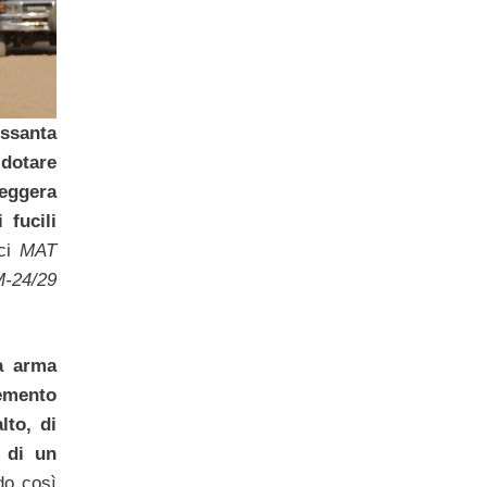
ssanta
 dotare
eggera
 fucili
ici
MAT
-24/29
a arma
emento
lto, di
e di un
do così