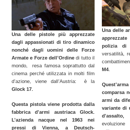
Una delle a
Una delle pistole più apprezzate
apprezzate 
dagli appassionati di tiro dinamico
polizia di
nonché dagli uomini delle Forze
versatilità, 
Armate e Forze dell’Ordine
di tutto il
combattiment
mondo, resa famosa soprattutto dal
M4
.
cinema perché utilizzata in molti film
d’azione, viene dall’Austria: è la
Quest’arm
Glock 17.
comparsa ne
armi da dif
Questa pistola viene prodotta dalla
variante di 
fabbrica d’armi austriaca Glock.
d’assalto,
L’azienda nacque nel 1963 nei
evoluzione 
pressi di Vienna, a Deutsch-