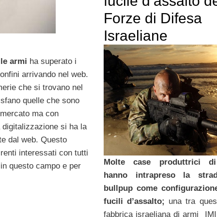
fucile d’assalto d
Forze di Difesa
Israeliane
le armi
ha superato i
confini arrivando nel web.
erie che si trovano nel
disfano quelle che sono
l mercato ma con
 digitalizzazione si ha la
te dal web. Questo
enti interessati con tutti
Molte case produttrici d
e in questo campo e per
hanno intrapreso la stra
bullpup come configurazione
fucili d’assalto;
una tra ques
fabbrica israeliana di armi IM