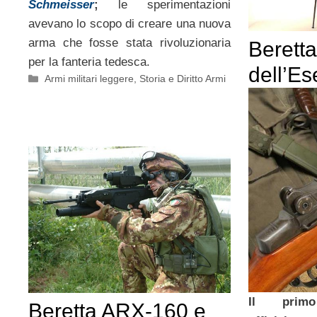
Schmeisser
;
le sperimentazioni
avevano lo scopo di creare una nuova
arma che fosse stata rivoluzionaria
Beretta
per la fanteria tedesca.
dell’Es
Categorie
Armi militari leggere
,
Storia e Diritto Armi
Il primo
Beretta ARX-160 e