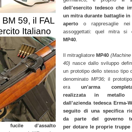
dell’esercito tedesco che i
un mitra durante battaglie i
 BM 59, il FAL
aperto
o rappresaglie nei
ercito Italiano
assoggettati: quel mitra si
MP40
.
Il mitragliatore
MP40
(Machine 
40)
nasce dallo sviluppo defini
un prototipo dello stesso tipo 
denominato
MP36;
il prototi
era
un’arma completa
realizzata in metallo 
dall’azienda tedesca Erma-W
seguito di una specifica ri
da parte del governo t
 fucile d’assalto
per dotare le proprie truppe