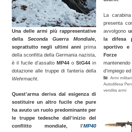
La carabin
presenta co
Una delle armi più rappresentative
avvolgono
u
della
Seconda Guerra Mondiale
,
la difesa 
soprattutto negli ultimi anni
prima
sportivo e
della sconfitta della Germania nazista,
Forze
è il fucile d’assalto
MP44
o
StG44
in
mantenendo 
dotazione alle truppe di fanteria della
d’impiego ed 
Categorie
Armi militar
Wehrmacht
.
Autodifesa Per
vendita armi
Quest’arma deriva dal esigenza di
sostituire un altro fucile che pure
ha avuto un ruolo predominante per
le truppe tedesche dall’inizio del
conflitto mondiale, l’
MP40