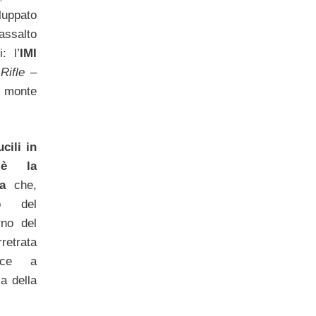
luppato
salto
: l’
IMI
Rifle –
l monte
cili in
 è la
a
che,
to del
rno del
retrata
esce a
a della