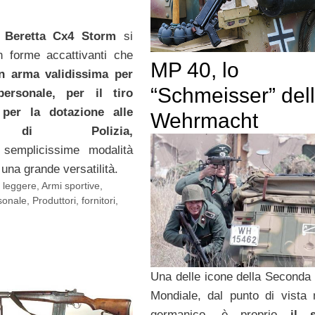
a
Beretta Cx4 Storm
si
n forme accattivanti che
MP 40, lo
n arma validissima per
“Schmeisser” del
personale, per il tiro
 per la dotazione alle
Wehrmacht
 di Polizia,
semplicissime modalità
una grande versatilità.
i leggere
,
Armi sportive
,
sonale
,
Produttori, fornitori,
Una delle icone della Seconda
Mondiale, dal punto di vista m
germanico, è proprio
il s