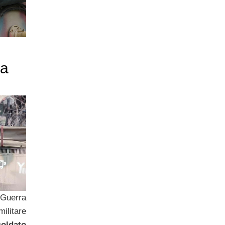
la
 Guerra
ilitare
oldato