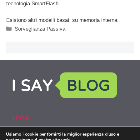
tecnologia SmartFlash.
Esistono altri modelli basati su memoria interna.
Categorie
Sorveglianza Passiva
LEGAL
Usiamo i cookie per fornirti la miglior esperienza d'uso e
Armi&Spy is part of the network IsayBlog!
navigazione sul nostro sito web.