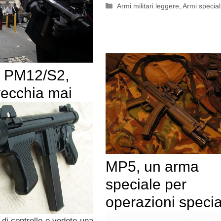
Categorie
Armi militari leggere
,
Armi special
a PM12/S2,
vecchia mai
MP5, un arma
speciale per
operazioni specia
 di controllo e vedete una