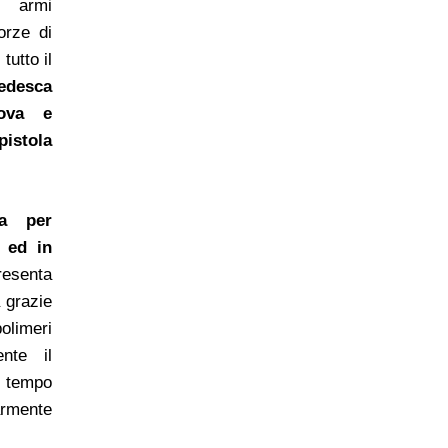
le armi
orze di
tutto il
tedesca
ova e
stola
ta per
i ed in
esenta
 grazie
olimeri
nte il
o tempo
armente