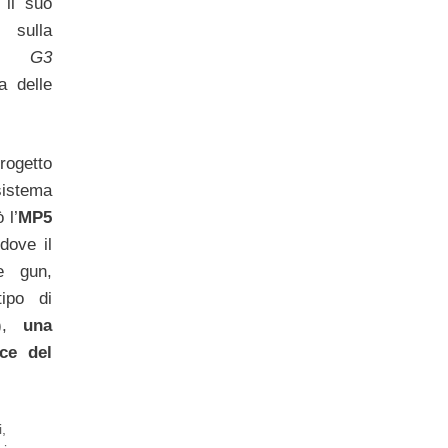
 il suo
 sulla
ile
G3
a delle
rogetto
 sistema
 l’
MP5
dove il
e gun,
tipo di
m),
una
ice del
i
,