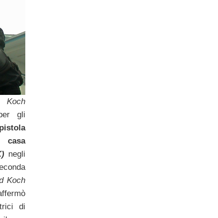
d Koch
per gli
stola
a casa
)
negli
econda
nd Koch
affermò
rici di