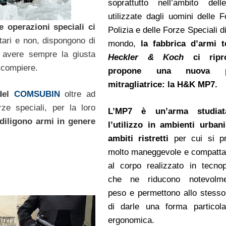
soprattutto nell’ambito del
utilizzate dagli uomini delle F
 operazioni speciali ci
Polizia e delle Forze Speciali di 
litari e non, dispongono di
mondo,
la fabbrica d’armi 
 avere sempre la giusta
Heckler & Koch
ci ripr
a compiere.
propone una nuova pi
mitragliatrice: la H&K MP7.
 del
COMSUBIN
oltre ad
ze speciali, per la loro
L’MP7 è un’arma studia
diligono armi in genere
l’utilizzo in ambienti urban
ambiti ristretti
per cui si pr
molto maneggevole e compatta
al corpo realizzato in tecnop
che ne riducono notevolme
peso e permettono allo stess
di darle una forma particol
ergonomica.