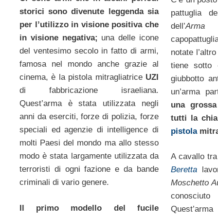
storici sono divenute leggenda sia
pattuglia d
per l’utilizzo in visione positiva che
dell’
Arma d
in visione negativa;
una delle icone
capopattuglia
del ventesimo secolo in fatto di armi,
notate l’altr
famosa nel mondo anche grazie al
tiene sotto
cinema, è la pistola mitragliatrice
UZI
giubbotto an
di fabbricazione israeliana.
un’arma par
Quest’arma è stata utilizzata negli
una grossa
anni da eserciti, forze di polizia, forze
tutti la chi
speciali ed agenzie di intelligence di
pistola
mitra
molti Paesi del mondo ma allo stesso
modo è stata largamente utilizzata da
A cavallo tra
terroristi di ogni fazione e da bande
Beretta
lavor
criminali di vario genere.
Moschetto Au
conosci
Il primo modello del fucile
Quest’arma