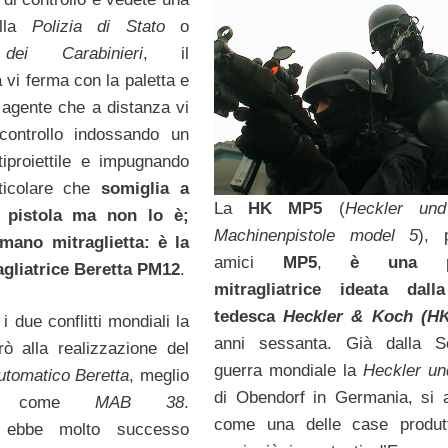
ella
Polizia di Stato
o
ei Carabinieri
, il
 vi ferma con la paletta e
o agente che a distanza vi
 controllo indossando un
tiproiettile e impugnando
ticolare che
somiglia a
La
HK MP5
(
Heckler un
 pistola ma non lo è;
Machinenpistole model 5
), 
amano mitraglietta: è la
amici
MP5
,
è una pi
gliatrice Beretta PM12
.
mitragliatrice ideata dall
tedesca
Heckler & Koch (HK
 i due conflitti mondiali la
anni sessanta. Già dalla S
ò alla realizzazione del
guerra mondiale la
Heckler u
tomatico Beretta
, meglio
di Obendorf in Germania, si 
uto come
MAB 38
.
come una delle case produtt
 ebbe molto successo