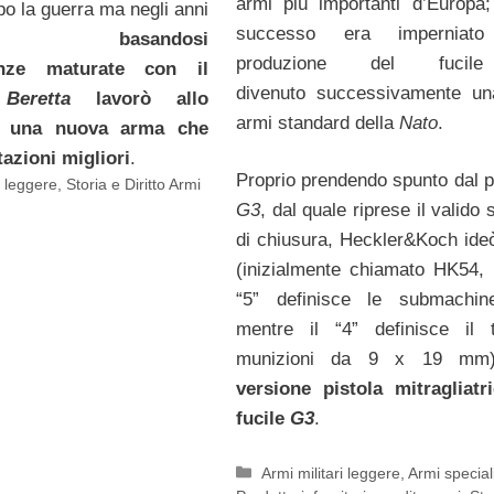
armi più importanti d’Europa;
po la guerra ma negli anni
successo era imperniato
uanta,
basandosi
produzione del fuc
ienze maturate con il
divenuto successivamente un
a
Beretta
lavorò allo
armi standard della
Nato
.
i una nuova arma che
azioni migliori
.
Proprio prendendo spunto dal p
i leggere
,
Storia e Diritto Armi
G3
, dal quale riprese il valido
di chiusura, Heckler&Koch ideò
(inizialmente chiamato HK54, 
“5” definisce le submachin
mentre il “4” definisce il 
munizioni da 9 x 19 m
versione pistola mitragliatr
fucile
G3
.
Categorie
Armi militari leggere
,
Armi special