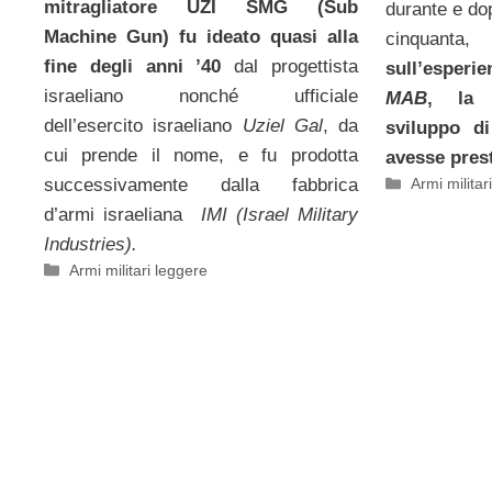
mitragliatore UZI SMG (Sub
durante e do
Machine Gun) fu ideato quasi alla
cinq
fine degli anni ’40
dal progettista
sull’esper
israeliano nonché ufficiale
MAB
, l
dell’esercito israeliano
Uziel Gal
, da
sviluppo d
cui prende il nome, e fu prodotta
avesse prest
Categorie
successivamente dalla fabbrica
Armi militar
d’armi israeliana
IMI (Israel Military
Industries).
Categorie
Armi militari leggere