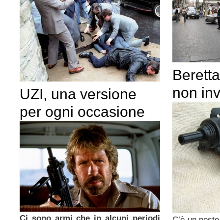
Berett
non in
UZI, una versione
per ogni occasione
Ci sono armi che in alcuni periodi
C’è un posto