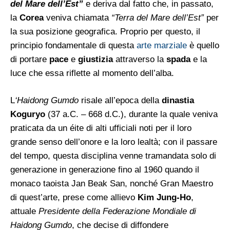
del Mare dell’Est”
e deriva dal fatto che, in passato,
la
Corea
veniva chiamata
“Terra del Mare dell’Est”
per
la sua posizione geografica. Proprio per questo, il
principio fondamentale di questa
arte marziale
è quello
di portare
pace
e
giustizia
attraverso la
spada
e la
luce che essa riflette al momento dell’alba.
L
‘Haidong Gumdo
risale all’epoca della
dinastia
Koguryo
(37 a.C. – 668 d.C.), durante la quale veniva
praticata da un éite di alti ufficiali noti per il loro
grande senso dell’onore e la loro lealtà; con il passare
del tempo, questa disciplina venne tramandata solo di
generazione in generazione fino al 1960 quando il
monaco taoista Jan Beak San, nonché Gran Maestro
di quest’arte, prese come allievo
Kim Jung-Ho
,
attuale
Presidente della Federazione Mondiale di
Haidong Gumdo
, che decise di diffondere