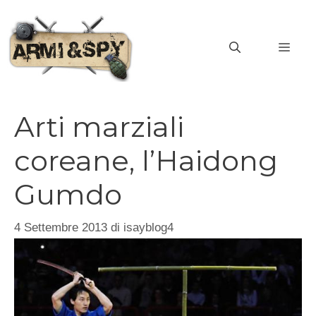
Vai
al
MEN
contenuto
Arti marziali
coreane, l’Haidong
Gumdo
4 Settembre 2013
di
isayblog4