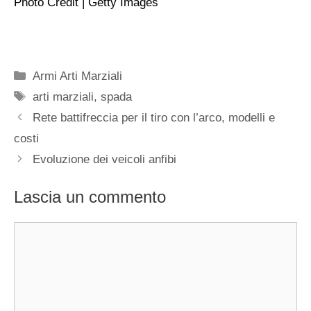
Photo Credit | Getty Images
Categorie
Armi Arti Marziali
Tag
arti marziali
,
spada
Rete battifreccia per il tiro con l’arco, modelli e
costi
Evoluzione dei veicoli anfibi
Lascia un commento
Commento