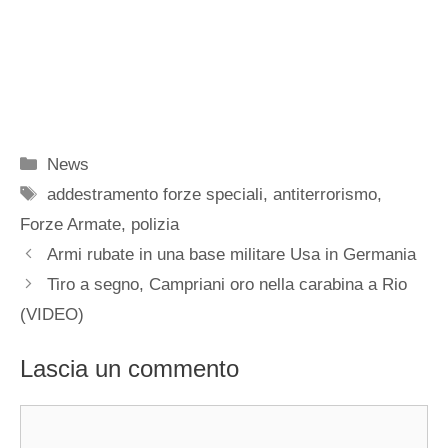
Categorie
News
Tag
addestramento forze speciali
,
antiterrorismo
,
Forze Armate
,
polizia
Armi rubate in una base militare Usa in Germania
Tiro a segno, Campriani oro nella carabina a Rio
(VIDEO)
Lascia un commento
Commento