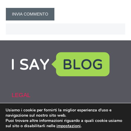
LEGAL
Usiamo i cookie per fornirti la miglior esperienza d'uso e
Armi&Spy is part of the network IsayBlog!
navigazione sul nostro sito web.
Puoi trovare altre informazioni riguardo a quali cookie usiamo
sul sito o disabilitarli nelle
impostazioni
.