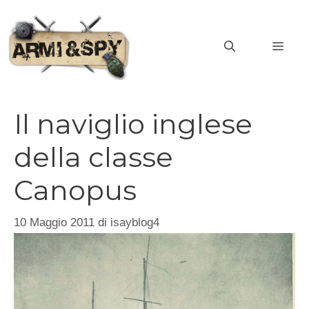
Vai
al
MEN
contenuto
Il naviglio inglese
della classe
Canopus
10 Maggio 2011
di
isayblog4