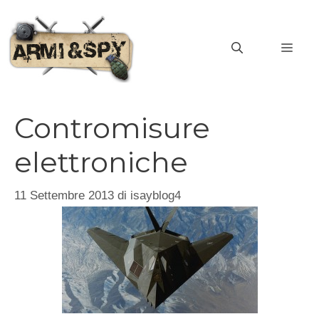
Vai
al
MEN
contenuto
Contromisure
elettroniche
11 Settembre 2013
di
isayblog4