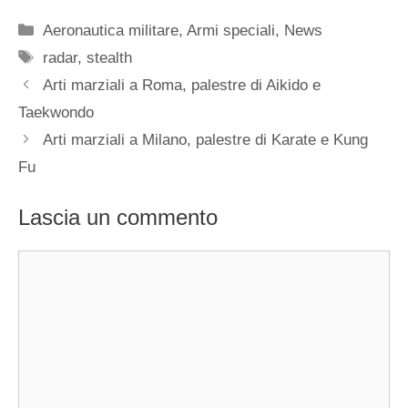
Categorie
Aeronautica militare
,
Armi speciali
,
News
Tag
radar
,
stealth
Arti marziali a Roma, palestre di Aikido e
Taekwondo
Arti marziali a Milano, palestre di Karate e Kung
Fu
Lascia un commento
Commento