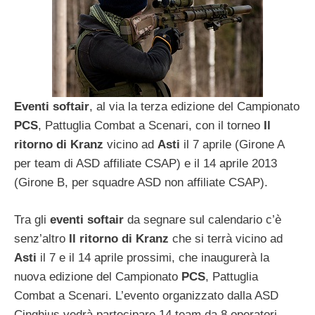
Eventi softair
, al via la terza edizione del Campionato
PCS
, Pattuglia Combat a Scenari, con il torneo
Il
ritorno di Kranz
vicino ad
Asti
il 7 aprile (Girone A
per team di ASD affiliate CSAP) e il 14 aprile 2013
(Girone B, per squadre ASD non affiliate CSAP).
Tra gli
eventi softair
da segnare sul calendario c’è
senz’altro
Il ritorno di Kranz
che si terrà vicino ad
Asti
il 7 e il 14 aprile prossimi, che inaugurerà la
nuova edizione del Campionato
PCS
, Pattuglia
Combat a Scenari. L’evento organizzato dalla ASD
Cinghius vedrà partecipare 14 team da 8 operatori