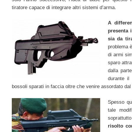
tiratore capace di integrare altri sistemi d’arma.
A differe
presenta i
sia da ti
problema è 
di armi sim
sparo attra
dalla part
durante il
bossoli sparati in faccia oltre che venire assordato dal
Spesso que
tale modi
soprattutt
risolto c