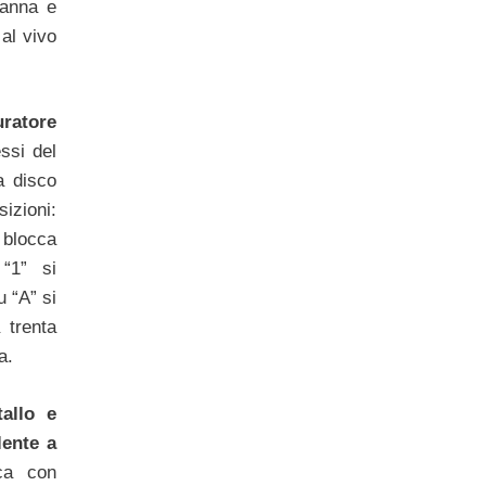
canna e
 al vivo
uratore
ssi del
a disco
izioni:
 blocca
 “1” si
u “A” si
trenta
a.
allo e
lente a
ca con