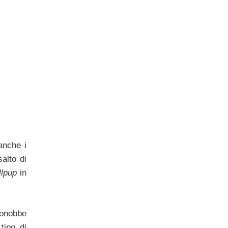
anche i
alto di
llpup
in
conobbe
tipo di