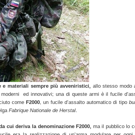
e materiali sempre più avveniristici,
allo stesso modo 
ù moderni ed innovativi; una di queste armi è il fucile d’ass
ciuto come
F2000
, un fucile d’assalto automatico di tipo
bu
elga
Fabrique Nationale de Herstal
.
, da cui deriva la denominazione F2000,
ma il pubblico lo 
ucile era la realizzazione di un’arma modulare per ogni 