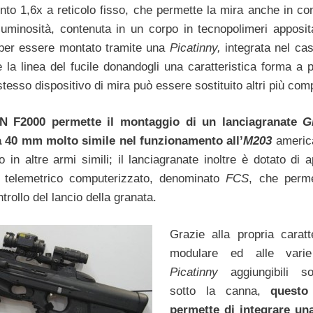
nto 1,6x a reticolo fisso, che permette la mira anche in con
luminosità, contenuta in un corpo in tecnopolimeri apposi
per essere montato tramite una
Picatinny,
integrata nel cas
 la linea del fucile donandogli una caratteristica forma a p
stesso dispositivo di mira può essere sostituito altri più com
 FN F2000 permette il montaggio di un lanciagranate
G
a 40 mm molto simile nel funzionamento all’
M203
americ
 in altre armi simili; il lanciagranate inoltre è dotato di 
o telemetrico computerizzato, denominato
FCS
, che perm
trollo del lancio della granata.
Grazie alla propria caratte
modulare ed alle varie 
Picatinny
aggiungibili s
sotto la canna,
questo 
permette di integrare un