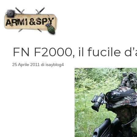
Vai
al
contenuto
FN F2000, il fucile d
25 Aprile 2011
di
isayblog4