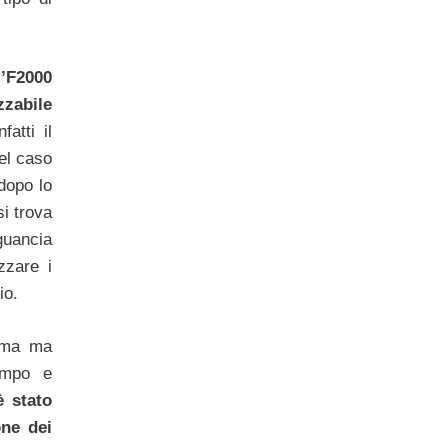
l’F2000
zzabile
atti il
el caso
dopo lo
si trova
guancia
zzare i
io.
arma ma
ampo e
è stato
one dei