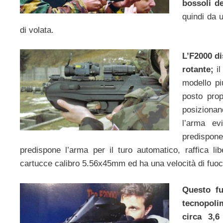
bossoli d
quindi da u
di volata.
L’F2000 di
rotante;
il
modello p
posto prop
posizionan
l’arma ev
predispone 
predispone l’arma per il turo automatico, raffica lib
cartucce calibro 5.56x45mm ed ha una velocità di fuoco 
Questo fu
tecnopoli
circa 3,6 