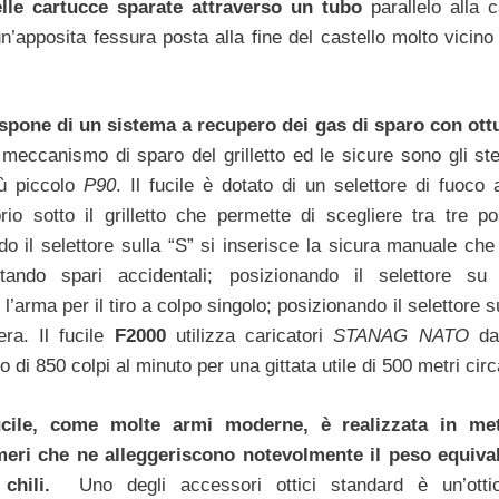
elle cartucce sparate attraverso un tubo
parallelo alla 
n’apposita fessura posta alla fine del castello molto vicino
spone di un sistema a recupero dei gas di sparo con ott
 meccanismo di sparo del grilletto ed le sicure sono gli ste
iù piccolo
P90
. Il fucile è dotato di un selettore di fuoco 
rio sotto il grilletto che permette di scegliere tra tre pos
do il selettore sulla “S” si inserisce la sicura manuale che
itando spari accidentali; posizionando il selettore su
l’arma per il tiro a colpo singolo; posizionando il selettore s
era. Il fucile
F2000
utilizza caricatori
STANAG NATO
da 
di 850 colpi al minuto per una gittata utile di 500 metri circ
cile, come molte armi moderne, è realizzata in met
meri che ne alleggeriscono notevolmente il peso equiva
chili.
Uno degli accessori ottici standard è un’otti