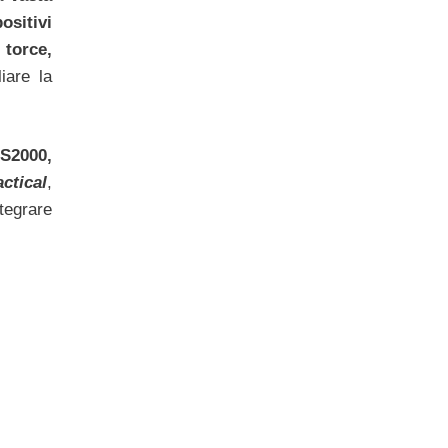
itivi
torce,
iare la
FS2000,
ctical
,
tegrare