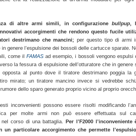
nza di altre armi simili, in configurazione
bullpup
, 
nnovativi accorgimenti che rendono questo fucile utili
ratori destrimano che mancini;
per questo tipo di armi inf
in genere l’espulsione dei bossoli delle cartucce sparate. N
ili, come il
FAMAS
ad esempio, i bossoli vengono espulsi 
verso la fessura di espulsione dell’otturatore che in genere 
e opposta al punto dove il tiratore destrimano poggia la 
 tiro mirato; un tiratore mancino invece si vedrebbe schi
 rumore dello sparo generato proprio vicino al proprio orecch
sti inconvenienti possono essere risolti modificando l’
fica per molte armi non può essere effettuata sul c
o nel corso di una battaglia.
Per l’F2000 l’inconveniente 
on un particolare accorgimento che permette l’espulsi