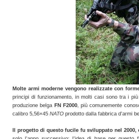
Molte armi moderne vengono realizzate con forme 
principi di funzionamento, in molti casi sono tra i pi
produzione belga
FN F2000
, più comunemente conos
calibro 5,56×45
NATO
prodotto dalla fabbrica d’armi b
Il progetto di questo fucile fu sviluppato nel 2000
solo l’anno successivo; l’idea di base per questo f