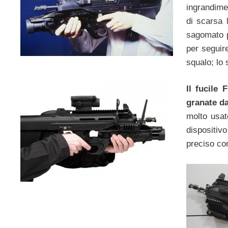
ingrandime
di scarsa 
sagomato 
per seguire
squalo; lo 
Il fucile
granate d
molto usato
dispositiv
preciso con