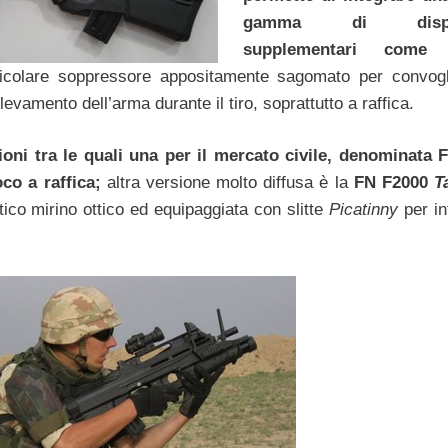
gamma di dispos
supplementari come 
icolare soppressore appositamente sagomato per convogl
amento dell’arma durante il tiro, soprattutto a raffica.
ioni tra le quali una per il mercato civile, denominata 
co a raffica;
altra versione molto diffusa è la
FN F2000
Ta
tico mirino ottico ed equipaggiata con slitte
Picatinny
per in