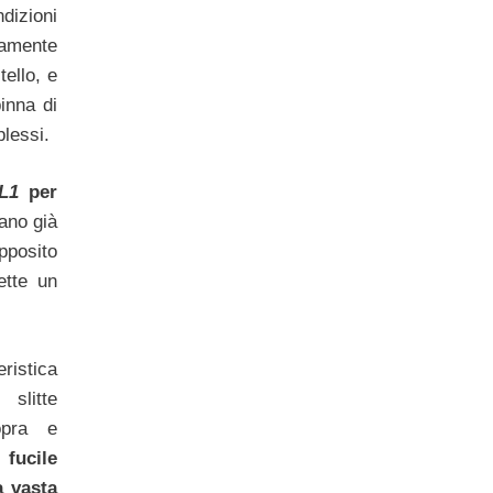
dizioni
tamente
tello, e
inna di
plessi.
L1
per
ano già
apposito
ette un
ristica
slitte
opra e
fucile
a vasta