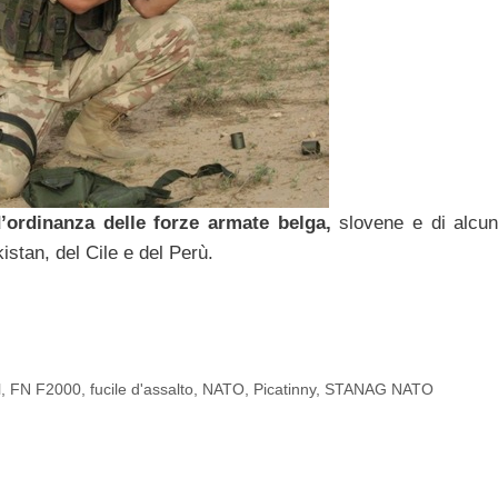
’ordinanza delle forze armate belga,
slovene e di alcun
istan, del Cile e del Perù.
l
,
FN F2000
,
fucile d'assalto
,
NATO
,
Picatinny
,
STANAG NATO