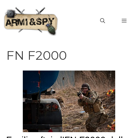
Vai
al
MEN
contenuto
FN F2000