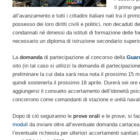
il primo ge
all’avanzamento e tutti i cittadini italiani nati tra il p
possesso dei loro diritti civili e politici, non decaduti
condannati né dimessi da istituti di formazione delle fo
necessario un diploma di istruzione secondario superior
La
domanda
di partecipazione al concorso della
Guard
sito (in tal caso si utilizzi la domanda di partecipazio
preliminare la cui data sarà resa nota il prossimo 15
quindi sostenerla il prossimo 18 aprile. Durerà sei ore
aggiungersi il consueto accertamento dell’idoneità psic
concorrono come comandanti di stazione e unità navale 
Dopo di ciò seguiranno le
prove orali
e le prove, si fa
moduli
da inviare oltre all’eventuale domanda cartacea 
l’eventuale richiesta per ulteriori accertamenti sanitari