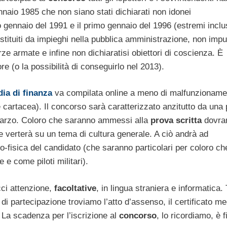
nnaio 1985 che non siano stati dichiarati non idonei
rimo gennaio del 1991 e il primo gennaio del 1996 (estremi inclus
 destituiti da impieghi nella pubblica amministrazione, non impu
rze armate e infine non dichiaratisi obiettori di coscienza. È
e (o la possibilità di conseguirlo nel 2013).
ia di finanza
va compilata online a meno di malfunzionamen
ne cartacea). Il concorso sarà caratterizzato anzitutto da una
 marzo. Coloro che saranno ammessi alla
prova scritta
dovra
 e verterà su un tema di cultura generale. A ciò andrà ad
o-fisica del candidato (che saranno particolari per coloro ch
e come piloti militari).
cci attenzione,
facoltative
, in lingua straniera e informatica. 
di partecipazione troviamo l’atto d’assenso, il certificato me
. La scadenza per l’iscrizione al
concorso
, lo ricordiamo, è 