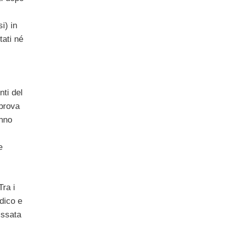
i) in
tati né
ti del
 prova
nno
e
Tra i
dico e
fissata