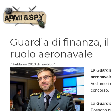
Vai
al
contenuto
Guardia di finanza, il
ruolo aeronavale
7 Febbraio 2013
di
isayblog4
La
Guardia
aeronaval
Vediamo i r
concorso.
La
Guardia
Possono pa