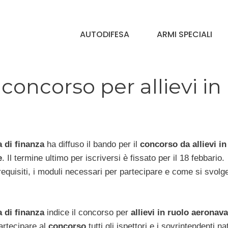
AUTODIFESA
ARMI SPECIALI
 concorso per allievi in
 di finanza
ha diffuso il bando per il
concorso da allievi in
e
. Il termine ultimo per iscriversi è fissato per il 18 febbario.
equisiti, i moduli necessari per partecipare e come si svolge
 di finanza
indice il concorso per
allievi in ruolo aeronava
rtecipare al
concorso
tutti gli ispettori e i sovrintendenti na