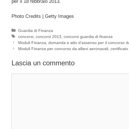
per il 18 febbraio 2013.
Photo Credits | Getty Images
Categorie
Guardia di Finanza
Tag
concorsi
,
concorsi 2013
,
concorsi guardia di finanza
Moduli Finanza, domanda e atto d’assenso per il concorso da 
Moduli Finanza per concorso da allievi aeronavali, certificat
Lascia un commento
Commento