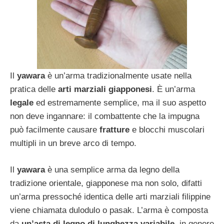
Il
yawara
è un’arma tradizionalmente usate nella
pratica delle
arti marziali giapponesi
. È un’arma
legale
ed estremamente semplice, ma il suo aspetto
non deve ingannare: il combattente che la impugna
può facilmente causare
fratture
e blocchi muscolari
multipli in un breve arco di tempo.
Il
yawara
è una semplice arma da legno della
tradizione orientale, giapponese ma non solo, difatti
un’arma pressoché identica delle arti marziali filippine
viene chiamata dulodulo o pasak. L’arma è composta
da
un’asta di legno di lunghezza variabile
, in genere