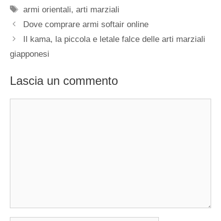
Tag
armi orientali
,
arti marziali
Dove comprare armi softair online
Il kama, la piccola e letale falce delle arti marziali
giapponesi
Lascia un commento
Commento