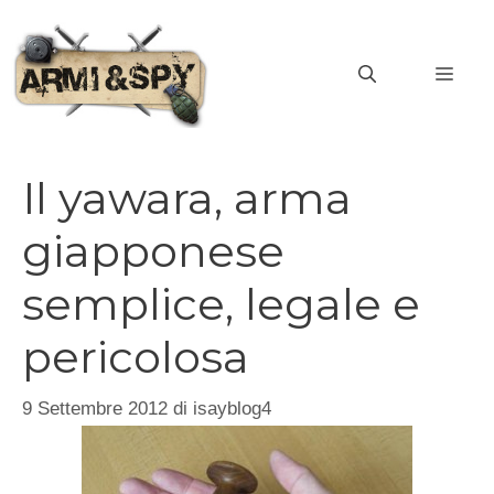
Vai
al
MEN
contenuto
Il yawara, arma
giapponese
semplice, legale e
pericolosa
9 Settembre 2012
di
isayblog4