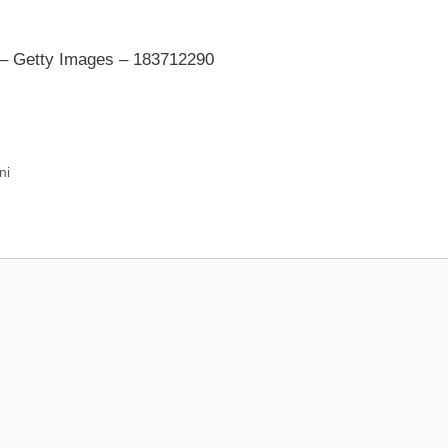
s – Getty Images – 183712290
ni