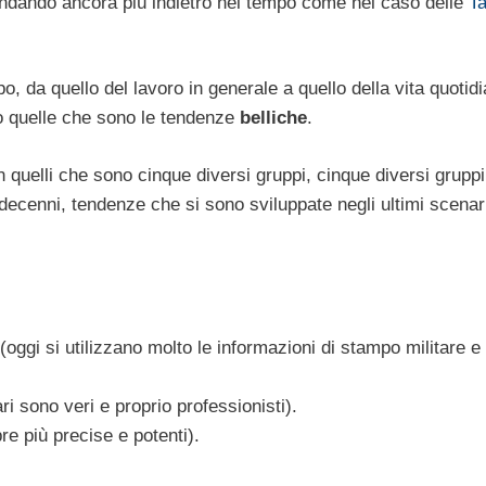
ndando ancora più indietro nel tempo come nel caso delle
Ta
, da quello del lavoro in generale a quello della vita quotid
no quelle che sono le tendenze
belliche
.
 quelli che sono cinque diversi gruppi, cinque diversi grupp
 decenni, tendenze che si sono sviluppate negli ultimi scenari
(oggi si utilizzano molto le informazioni di stampo militare e
ari sono veri e proprio professionisti).
e più precise e potenti).