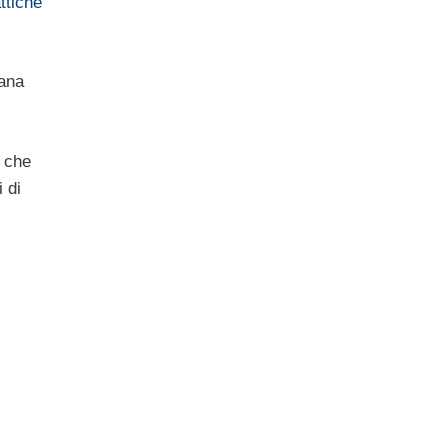
ttiche
iana
i che
 di