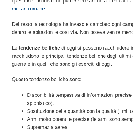
questione, un’idea che può essere anche accentuato a
militari romane
.
Del resto la tecnologia ha invaso e cambiato ogni campo
dentro le abitazioni e così via. Non poteva venire me
Le
tendenze belliche
di oggi si possono racchiudere in
racchiudono le principali tendenze belliche degli ultimi
guerra e in quelli che sono gli eserciti di oggi.
Queste tendenze belliche sono:
Disponibilità tempestiva di informazioni precise 
spionistico).
Sostituzione della quantità con la qualità (i milit
Armi molto potenti e precise (le armi sono sempr
Supremazia aerea