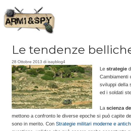
Vai
al
contenuto
Le tendenze belliche
28 Ottobre 2013
di
isayblog4
Le
strategie
d
Cambiamenti ch
sviluppi della
ed i soldati st
La
scienza de
mettono a confronto le diverse epoche si può capite dei 
sono in merito. Con
Strategie militari moderne e antic