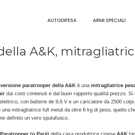
AUTODIFESA
ARMI SPECIALI
ella A&K, mitragliatri
versione paratrooper della A&K
è una
mitragliatrice pes
air
dai costi contenuti e dal buon rapporto qualità prezzo. Si 
lettrico, con batterie de 9,6 V e un caricatore da 2500 colpi
 una mitragliatrice full metal da oltre 6 kg di peso, quello ch
ne definito un vero sputafuoco.
Paratrooper (o Parà)
della casa produttrice cinese
A&K
far