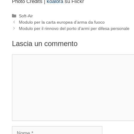
Photo Credits |
koalora
su Flickr
Categorie
Soft-Air
Modulo per la carta europea d’arma da fuoco
Modulo per il rinnovo del porto d’armi per difesa personale
Lascia un commento
Commento
Nome