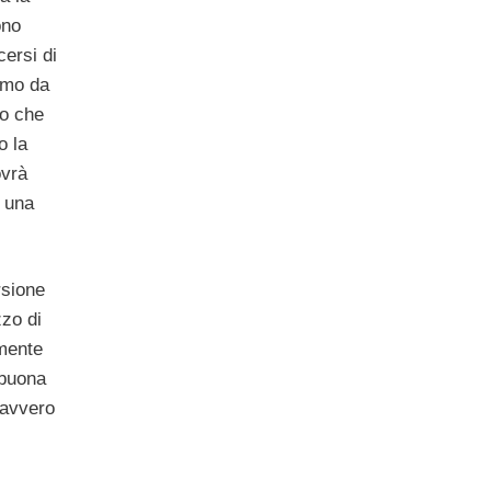
ono
ersi di
simo da
to che
o la
ovrà
, una
rsione
zzo di
mente
 buona
davvero