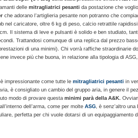
 amanti delle
mitragliatrici pesanti
da postazione che vogli
er
che adorano l’artiglieria pesante non potranno che compiac
b nel caricatore, oltre 6 kg di peso, calcio retrattile rapidis
m. Il sistema di leve e pulsanti è solido e ben studiato, tan
econdi. Trattandosi comunque di una replica dal prezzo bass
i prestazioni di una minimi). Chi vorrà raffiche straordinarie d
iene invece più che buona, in relazione alla tipologia di ASG
è impressionante come tutte le
mitragliatrici pesanti
in ve
tavia, è consigliato un cambio del gruppo aria, in genere il pe
avuto modo di provare questa
minimi parà della A&K.
Ovvia
ll’interno dell’arma, come per molte
ASG
, è senz’altro una
culiare, perfetta per chi vuole dotarsi di un equipaggiamento 