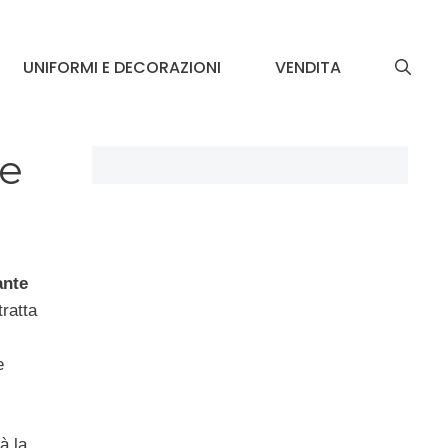
UNIFORMI E DECORAZIONI
VENDITA
ce
ante
tratta
.
e
à la