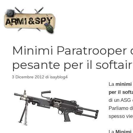
Vai
al
contenuto
Minimi Paratrooper d
pesante per il softair
3 Dicembre 2012
di
isayblog4
La
minimi 
per il soft
di un ASG e
Parliamo di
spesso vie
La
Minimi 