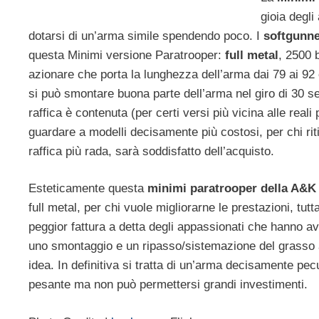
gioia degli
dotarsi di un’arma simile spendendo poco. I
softgunn
questa Minimi versione Paratrooper:
full metal
, 2500 b
azionare che porta la lunghezza dell’arma dai 79 ai 92 c
si può smontare buona parte dell’arma nel giro di 30 s
raffica è contenuta (per certi versi più vicina alle real
guardare a modelli decisamente più costosi, per chi rit
raffica più rada, sarà soddisfatto dell’acquisto.
Esteticamente questa
minimi paratrooper della A&K
full metal, per chi vuole migliorarne le prestazioni, tut
peggior fattura a detta degli appassionati che hanno 
uno smontaggio e un ripasso/sistemazione del grasso a
idea. In definitiva si tratta di un’arma decisamente pe
pesante ma non può permettersi grandi investimenti.