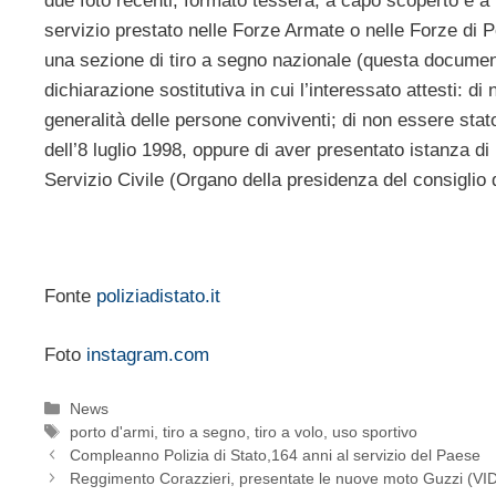
due foto recenti, formato tessera, a capo scoperto e
servizio prestato nelle Forze Armate o nelle Forze di P
una sezione di tiro a segno nazionale (questa documen
dichiarazione sostitutiva in cui l’interessato attesti: di
generalità delle persone conviventi; di non essere stato
dell’8 luglio 1998, oppure di aver presentato istanza di 
Servizio Civile (Organo della presidenza del consiglio d
Fonte
poliziadistato.it
Foto
instagram.com
Categorie
News
Tag
porto d'armi
,
tiro a segno
,
tiro a volo
,
uso sportivo
Compleanno Polizia di Stato,164 anni al servizio del Paese
Reggimento Corazzieri, presentate le nuove moto Guzzi (V