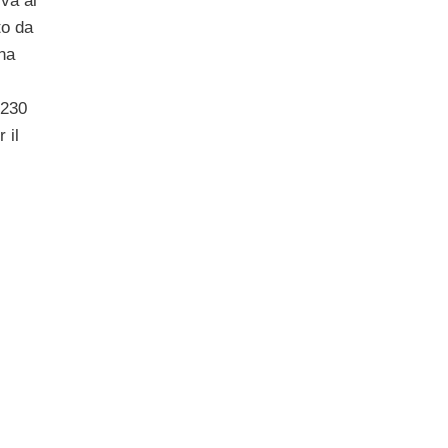
iva al
to da
na
 230
 il