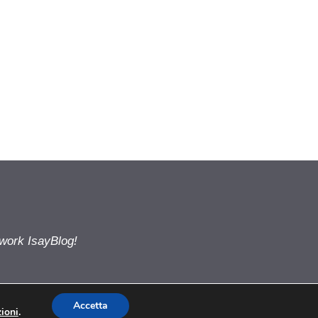
twork IsayBlog!
Accetta
ioni
.