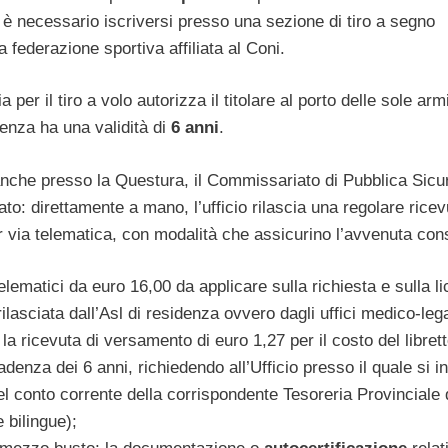
è necessario iscriversi presso una sezione di tiro a segno
 federazione sportiva affiliata al Coni.
 per il tiro a volo autorizza il titolare al porto delle sole arm
icenza ha una validità di
6 anni
.
e anche presso la Questura, il Commissariato di Pubblica Sic
to: direttamente a mano, l’ufficio rilascia una regolare ricev
 via telematica, con modalità che assicurino l’avvenuta co
lematici da euro 16,00 da applicare sulla richiesta e sulla l
rilasciata dall’Asl di residenza ovvero dagli uffici medico-lega
; la ricevuta di versamento di euro 1,27 per il costo del libret
cadenza dei 6 anni, richiedendo all’Ufficio presso il quale si i
 del conto corrente della corrispondente Tesoreria Provinciale 
e bilingue);