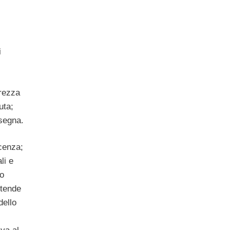
i
urezza
uta;
nsegna.
icenza;
li e
to
ntende
dello