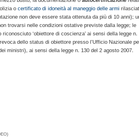
 a mezzo busto; la documentazione o
autocertificazione
relat
olizia o
certificato di idoneità al maneggio delle armi
rilascia
tazione non deve essere stata ottenuta da più di 10 anni); u
 non trovarsi nelle condizioni ostative previste dalla legge; le
 riconosciuto ‘obiettore di coscienza’ ai sensi della legge n.
revoca dello status di obiettore presso l’Ufficio Nazionale per
ei ministri), ai sensi della legge n. 130 del 2 agosto 2007.
IDEO)