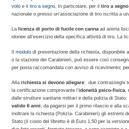
volo
e il
tiro a segno
. In particolare, per il
tiro a segno
nazionale o presso un’associazione di tiro iscritta a una
La
licenza di porto di fucile con canna
ad anima liscia
idonee all’esercizio della specifica attività di tiro. La l
Il
modulo
di presentazione della richiesta, disponibil
o la stazione dei Carabinieri, può essere così consegna
per posta raccomandata con avviso di ricevimento; per
Alla
richiesta si devono allegare
: due contrassegni te
la certificazione comprovante l’
idoneità psico-fisica
, 
dalle strutture sanitarie militari e della polizia di Stato
valido 6 anni
, da pagarsi per il primo rilascio e alla s
inoltrare la richiesta (Polizia- Carabinieri) gli estremi
Stato (il costo del libretto è di Euro 1,50 per la version