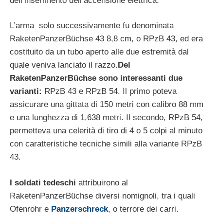
dell’inserimento dell’accensione elettrica.
L’arma solo successivamente fu denominata
RaketenPanzerBüchse 43 8,8 cm, o RPzB 43, ed era
costituito da un tubo aperto alle due estremità dal
quale veniva lanciato il razzo.
Del
RaketenPanzerBüchse sono interessanti due
varianti:
RPzB 43 e RPzB 54. Il primo poteva
assicurare una gittata di 150 metri con calibro 88 mm
e una lunghezza di 1,638 metri. Il secondo, RPzB 54,
permetteva una celerità di tiro di 4 o 5 colpi al minuto
con caratteristiche tecniche simili alla variante RPzB
43.
I soldati tedeschi
attribuirono al
RaketenPanzerBüchse diversi nomignoli, tra i quali
Ofenrohr e
Panzerschreck
, o terrore dei carri.