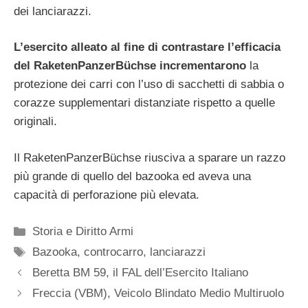
dei lanciarazzi.
L’esercito alleato al fine di contrastare l’efficacia
del RaketenPanzerBüchse incrementarono
la
protezione dei carri con l’uso di sacchetti di sabbia o
corazze supplementari distanziate rispetto a quelle
originali.
Il RaketenPanzerBüchse riusciva a sparare un razzo
più grande di quello del bazooka ed aveva una
capacità di perforazione più elevata.
Categorie
Storia e Diritto Armi
Tag
Bazooka
,
controcarro
,
lanciarazzi
Beretta BM 59, il FAL dell’Esercito Italiano
Freccia (VBM), Veicolo Blindato Medio Multiruolo