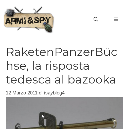
Vai
al
MEN
contenuto
RaketenPanzerBüc
hse, la risposta
tedesca al bazooka
12 Marzo 2011
di
isayblog4