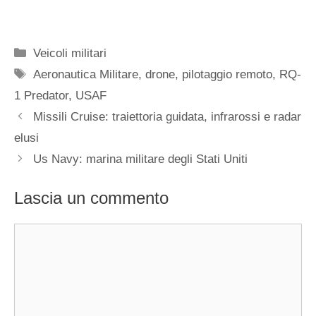
Categorie
Veicoli militari
Tag
Aeronautica Militare
,
drone
,
pilotaggio remoto
,
RQ-
1 Predator
,
USAF
Missili Cruise: traiettoria guidata, infrarossi e radar
elusi
Us Navy: marina militare degli Stati Uniti
Lascia un commento
Commento