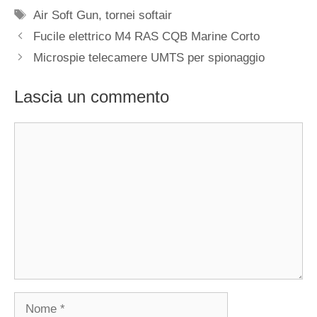
Tag
Air Soft Gun
,
tornei softair
Fucile elettrico M4 RAS CQB Marine Corto
Microspie telecamere UMTS per spionaggio
Lascia un commento
Commento
Nome