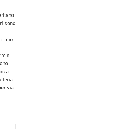
eritano
ri sono
mercio.
rmini
sono
anza
tteria
per via