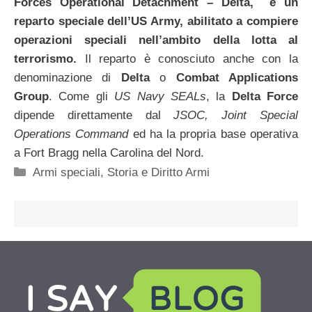
Forces Operational Detachment – Delta, è un
reparto speciale dell’
US Army
, abilitato a compiere
operazioni speciali nell’ambito della lotta al
terrorismo
.
Il reparto è conosciuto anche con la
denominazione di
Delta
o
Combat Applications
Group
. Come gli
US Navy SEALs
, la
Delta Force
dipende direttamente dal
JSOC, Joint Special
Operations Command
ed ha la propria base operativa
a Fort Bragg nella Carolina del Nord.
Categorie
Armi speciali
,
Storia e Diritto Armi