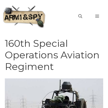
Vai
al
MEN
contenuto
160th Special
Operations Aviation
Regiment