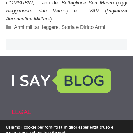
COMSUBIN
, i fanti del
Battaglione San Marco
(oggi
Reggimento San Marco
) e i
VAM
(
Vigilanza
Aeronautica Militare
).
Categorie
Armi militari leggere
,
Storia e Diritto Armi
LEGAL
Usiamo i cookie per fornirti la miglior esperienza d'uso e
Armi&Spy is part of the network IsayBlog!
navigazione sul nostro sito web.