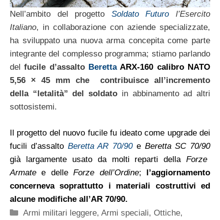
Nell’ambito del progetto
Soldato Futuro
l’Esercito
Italiano
, in collaborazione con aziende specializzate,
ha sviluppato una nuova arma concepita come parte
integrante del complesso programma; stiamo parlando
del
fucile d’assalto
Beretta
ARX-160
calibro
NATO
5,56 × 45 mm che contribuisce all’incremento
della “letalità” del soldato
in abbinamento ad altri
sottosistemi.
Il progetto del nuovo fucile fu ideato come upgrade dei
fucili d’assalto
Beretta
AR 70/90
e
Beretta
SC 70/90
già largamente usato da molti reparti della
Forze
Armate
e delle
Forze dell’Ordine
;
l’aggiornamento
concerneva soprattutto i materiali costruttivi ed
alcune modifiche all’AR 70/90.
Categorie
Armi militari leggere
,
Armi speciali
,
Ottiche
,