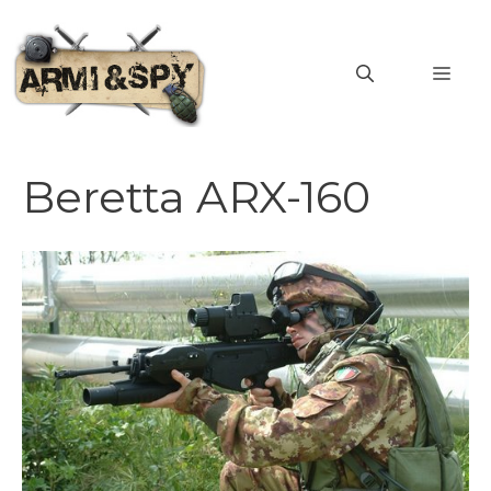
Vai
al
MEN
contenuto
Beretta ARX-160