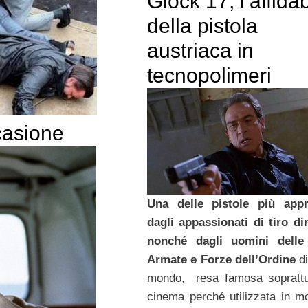
Glock 17, l’affidab
della pistola
austriaca in
tecnopolimeri
casione
Una delle pistole più appr
dagli appassionati di tiro d
nonché dagli uomini delle
Armate e Forze dell’Ordine
di
mondo, resa famosa soprattu
cinema perché utilizzata in mol