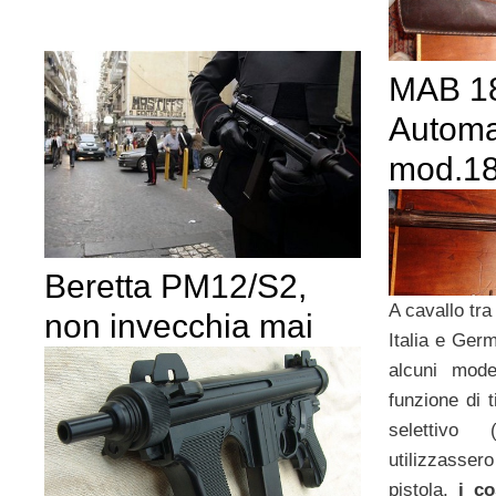
MAB 18
Automa
mod.1
Beretta PM12/S2,
A cavallo tra 
non invecchia mai
Italia e Ger
alcuni mode
funzione di t
selettivo 
utilizzasser
pistola,
i co