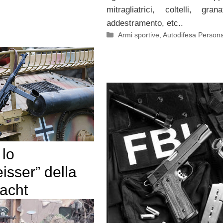
mitragliatrici, coltelli, gra
addestramento, etc..
Categorie
Armi sportive
,
Autodifesa Person
 lo
isser” della
acht