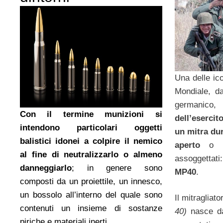
Una delle ic
Mondiale, da
germanico
Con il termine munizioni si
dell’eserci
intendono particolari oggetti
un mitra du
balistici idonei a colpire il nemico
aperto
o ra
al fine di neutralizzarlo o almeno
assoggettat
danneggiarlo
; in genere sono
MP40
.
composti da un proiettile, un innesco,
un bossolo all’interno del quale sono
Il mitragliat
contenuti un insieme di sostanze
40)
nasce dal
piriche e materiali inerti.