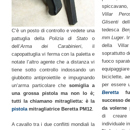
spiccavano, 
Villar Per
Glisenti
dell
tedesca
Ber
C’è un posto di controllo e vedete una
mm Luger
. I
pattuglia della
Polizia di Stato
o
della Vil
dell’
Arma dei Carabinieri
, il
soprattutto 
capopattuglia vi ferma con la paletta e
fuoco spara
notate l’altro agente che a distanza vi
equipaggia
tiene sotto controllo indossando un
biciclette, a
giubbotto antiproiettile e impugnando
per essere u
un’arma particolare che
somiglia a
Beretta
fu 
una grossa pistola ma non lo è;
successo de
tutti la chiamano mitraglietta: è la
da volerne 
pistola
mitragliatrice Beretta PM12
.
di creare
individuale i
A cavallo tra i due conflitti mondiali la