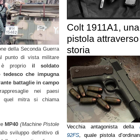
Colt 1911A1, una
pistola attraverso
storia
one della Seconda Guerra
l punto di vista militare
, è proprio
il soldato
to tedesco che impugna
rante battaglie in campo
ppresaglie nei paesi
i: quel mitra si chiama
ore
MP40
(Machine Pistole
Vecchia antagonista della
lo sviluppo definitivo di
92FS
, quale pistola d’ordina