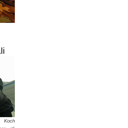
li
d Koch