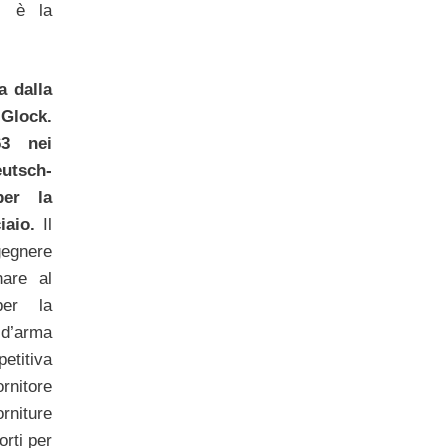
a: è la
a dalla
Glock.
63 nei
utsch-
per la
iaio.
Il
gegnere
are al
per la
 d’arma
etitiva
nitore
rniture
rti per