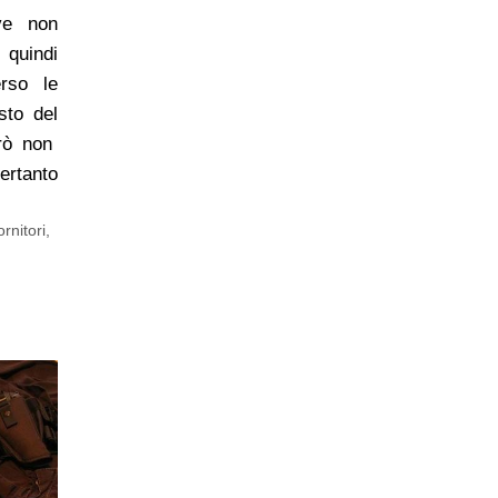
ve non
 quindi
erso le
sto del
ò non
ertanto
ornitori,