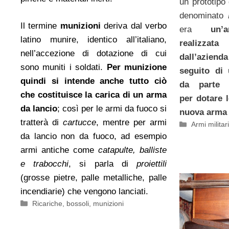
un prototipo
denominato
Il termine
munizioni
deriva dal verbo
era
un’ar
latino munire, identico all’italiano,
realizzat
nell’accezione di dotazione di cui
dall’aziend
sono muniti i soldati.
Per munizione
seguito di 
quindi si intende anche tutto ciò
da parte 
che costituisce la carica di un arma
per dotare 
da lancio
; così per le armi da fuoco si
nuova arma 
tratterà di
cartucce
, mentre per armi
Categorie
Armi militar
da lancio non da fuoco, ad esempio
armi antiche come
catapulte, balliste
e trabocchi
, si parla di
proiettili
(grosse pietre, palle metalliche, palle
incendiarie) che vengono lanciati.
Categorie
Ricariche, bossoli, munizioni