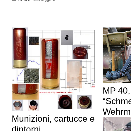
MP 40,
“Schme
Wehrm
Munizioni, cartucce e
dintorni