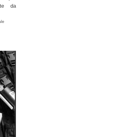
nate da
ale