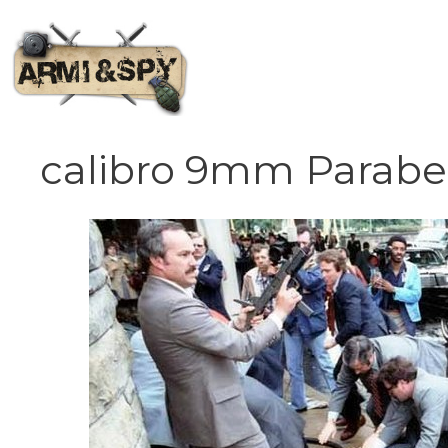
Vai
al
contenuto
calibro 9mm Parab