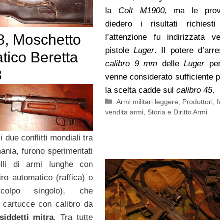
la
Colt M1900
, ma le pro
diedero i risultati richiesti
, Moschetto
l’attenzione fu indirizzata v
pistole
Luger
. Il potere d’arre
tico Beretta
calibro 9 mm
delle
Luger
per
8
venne considerato sufficiente p
la scelta cadde sul
calibro 45
.
Categorie
Armi militari leggere
,
Produttori, f
vendita armi
,
Storia e Diritto Armi
i due conflitti mondiali tra
mania, furono sperimentati
lli di armi lunghe con
iro automatico (raffica) o
(colpo singolo), che
o cartucce con calibro da
siddetti mitra
. Tra tutte