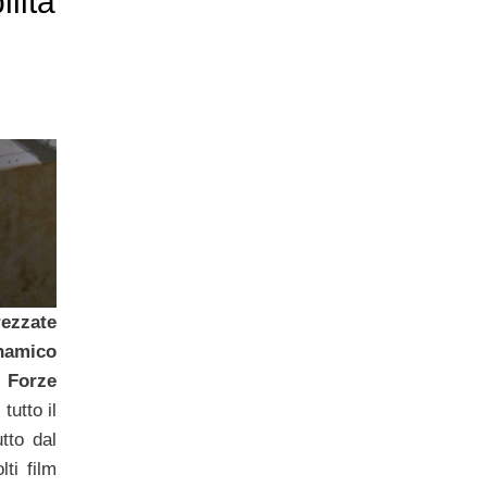
ilità
ezzate
inamico
 Forze
 tutto il
tto dal
ti film