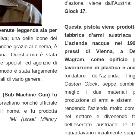
d’azione, viene dall’Austri
Glock 17.
Questa pistola viene prodott
ivenute leggenda sia per
fabbrica d’armi austriaca 
iva;
una delle icone del
L’azienda nacque nel 19
anche grazie al cinema, è
pressi di Vienna, a De
iana. Quest’arma è stata
Wagram, come opificio 
rze speciali ed agenzie di
lavorazione di plastica e acc
o modo è stata largamente
fondatore dell’azienda, l’in
ali di vario genere.
Gaston Glock
, seppe combin
meglio i due materiali 
MG (Sub Machine Gun) fu
produzione di armi e sistemi
sraeliano nonché ufficiale
rendendo l’azienda molto comp
il nome, e fu prodotta
nel settore e divenendo for
iana
IMI (Israel Military
dell’esercito austriaco; le fo
riguardavano inizialmente suppo