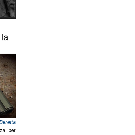
 la
Beretta
nza per