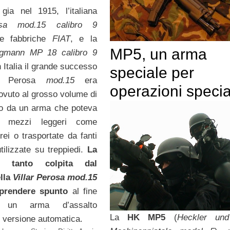
gia nel 1915, l’italiana
osa mod.15 calibro 9
e fabbriche
FIAT
, e la
MP5, un arma
gmann MP 18 calibro 9
n Italia il grande successo
speciale per
lar Perosa
mod.15
era
operazioni specia
dovuto al grosso volume di
to da un arma che poteva
re mezzi leggeri come
erei o trasportate da fanti
tilizzate su treppiedi.
La
tanto colpita dal
lla
Villar Perosa mod.15
prendere spunto
al fine
 un arma d’assalto
La
HK MP5
(
Heckler un
n versione automatica.