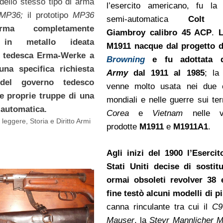
 dello stesso tipo di arma
l’esercito americano, fu la 
MP36;
il prototipo
MP36
semi-automatica
Colt 
ma completamente
Giambroy calibro
45 ACP
.
L
a in metallo ideata
M1911 nacque dal progetto 
a tedesca Erma-Werke a
Browning
e fu adottata da
una specifica richiesta
Army
dal
1911
al
1985
; la 
del governo tedesco
venne molto usata nei due co
le proprie truppe di una
mondiali e nelle guerre sui terr
automatica.
Corea
e
Vietnam
nelle ve
i leggere
,
Storia e Diritto Armi
prodotte
M1911
e
M1911A1
.
Agli inizi del 1900 l’Esercit
Stati Uniti decise di sostitu
ormai obsoleti revolver 38 
fine testò alcuni modelli di p
canna rinculante tra cui il
C9
Mauser
, la
Steyr Mannlicher 