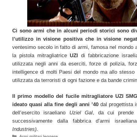
Ci sono armi che in alcuni periodi storici sono d
l’utilizzo in visione positiva che in visione negat
ventesimo secolo in fatto di armi, famosa nel mondo 
la pistola mitragliatrice
UZI
di fabbricazione israel
utilizzata negli anni da eserciti, forze di polizia, fo
intelligence di molti Paesi del mondo ma allo stess
utilizzata da terroristi di ogni fazione e da bande crimin
Il primo modello del fucile mitragliatore UZI S
ideato quasi alla fine degli anni ’40
dal progettista i
dell’esercito israeliano
Uziel Gal
, da cui prende 
successivamente dalla fabbrica d’armi israel
Industries).
Categorie
Armi militari leggere