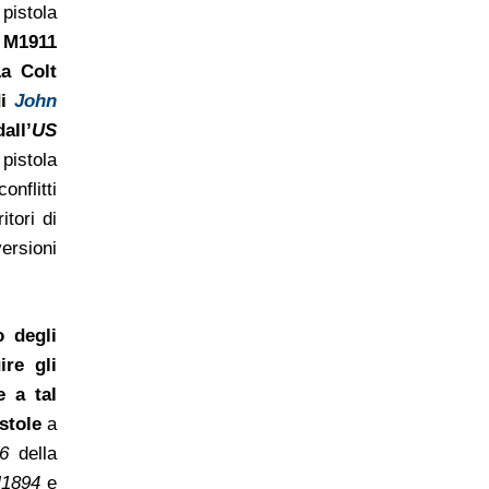
pistola
M1911
a Colt
di
John
ll’
US
pistola
nflitti
itori di
rsioni
o degli
ire gli
e a tal
istole
a
6
della
M1894
e