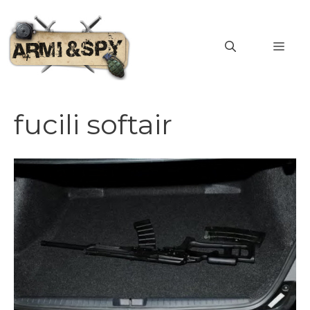
Vai
al
MEN
contenuto
fucili softair