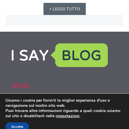
+ LEGGI TUTTO
LEGAL
Usiamo i cookie per fornirti la miglior esperienza d'uso e
Armi&Spy is part of the network IsayBlog!
navigazione sul nostro sito web.
Puoi trovare altre informazioni riguardo a quali cookie usiamo
sul sito o disabilitarli nelle
impostazioni
.
Armiespy.com © 2026. All right reserverd.
Accetta