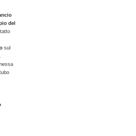
ancio
pio del
tatto
o
sul
a
nnessa
 tubo
o