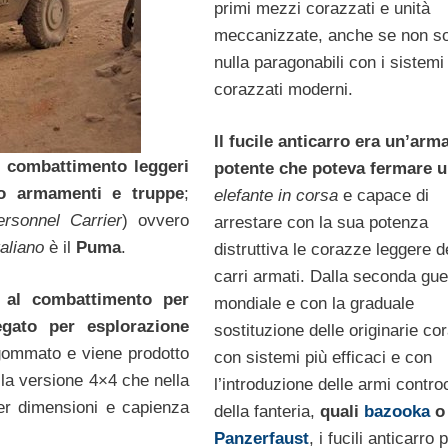
primi mezzi corazzati e unità
meccanizzate, anche se non s
nulla paragonabili con i sistemi
corazzati moderni.
Il fucile anticarro era un’arm
a combattimento leggeri
potente che poteva fermare 
do armamenti e truppe
;
elefante in corsa
e capace di
rsonnel Carrier
) ovvero
arrestare con la sua potenza
taliano
è il
Puma
.
distruttiva le corazze leggere d
carri armati. Dalla seconda gue
o al combattimento per
mondiale e con la graduale
egato per esplorazione
sostituzione delle originarie co
o gommato e viene prodotto
con sistemi più efficaci e con
la versione 4×4 che nella
l’introduzione delle armi contro
per dimensioni e capienza
della fanteria,
quali
bazooka
o
Panzerfaust
, i fucili anticarro