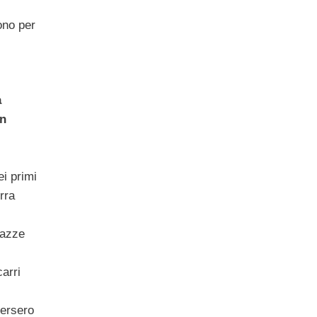
ono per
a
un
ei primi
rra
razze
carri
 persero