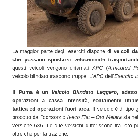
La maggior parte degli eserciti dispone di
veicoli d
che possano spostarsi velocemente trasportan
questi veicoli vengono chiamati
APC
(
Armoured Pe
veicolo blindato trasporto truppe. L’
APC
dell’
Esercito I
Il Puma è un
Veicolo Blindato Leggero
, adatt
operazioni a bassa intensità, solitamente impi
tattica ed operazioni fuori area
. Il veicolo è di tip
prodotto dal “consorzio
Iveco Fiat – Oto Melara
sia nel
versione 6×6. Le due versioni differiscono tra loro 
oltre che per la trazione.