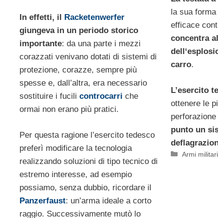
la sua forma 
In effetti, il
Racketenwerfer
efficace cont
giungeva in un periodo storico
concentra a
importante
: da una parte i mezzi
dell‘esplosi
corazzati venivano dotati di sistemi di
carro
.
protezione, corazze, sempre più
spesse e, dall’altra, era necessario
L’esercito t
sostituire i fucili
controcarri
che
ottenere le p
ormai non erano più pratici.
perforazione
punto un sis
Per questa ragione l’esercito tedesco
deflagrazio
preferì modificare la tecnologia
Categorie
Armi militar
realizzando soluzioni di tipo tecnico di
estremo interesse, ad esempio
possiamo, senza dubbio, ricordare il
Panzerfaust
: un’arma ideale a corto
raggio. Successivamente mutò lo