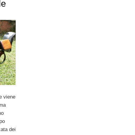
le
e viene
ima
no
ipo
zata dei