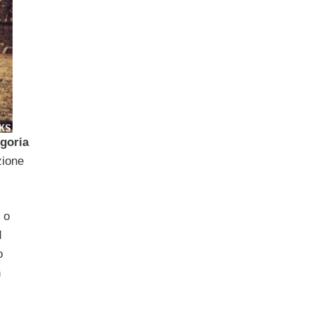
egoria
zione
 o
d
o
n