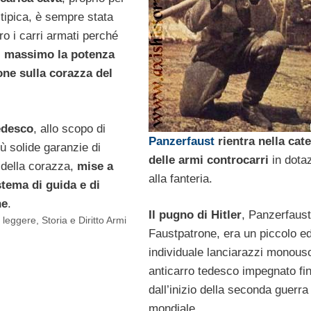
tipica, è sempre stata
ro i carri armati perché
l massimo la potenza
one sulla corazza del
edesco
, allo scopo di
Panzerfaust
rientra nella cat
iù solide garanzie di
delle armi controcarri
in dota
 della corazza,
mise a
alla fanteria.
tema di guida e di
ne
.
Il pugno di Hitler
, Panzerfaust
i leggere
,
Storia e Diritto Armi
Faustpatrone, era un piccolo e
individuale lanciarazzi monous
anticarro tedesco impegnato fi
dall’inizio della seconda guerra
mondiale.