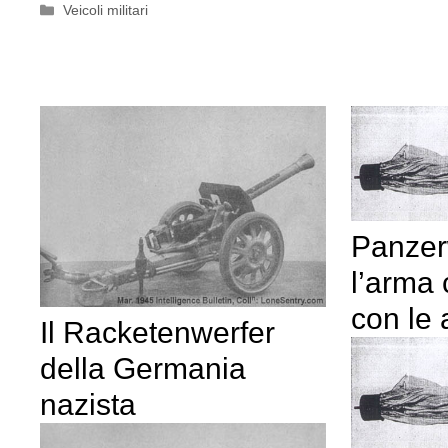
Categorie
Veicoli militari
Panzer
l’arma 
con le 
Il Racketenwerfer
della Germania
nazista