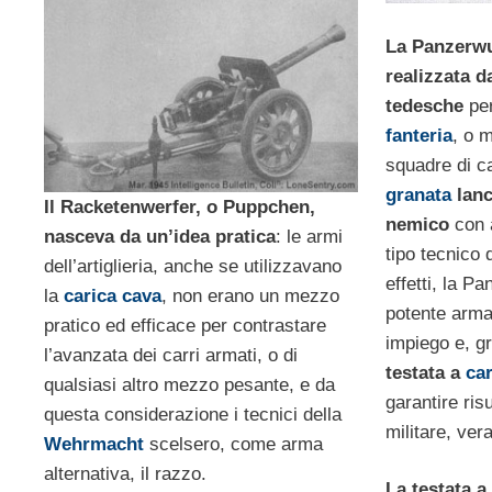
La Panzerwu
realizzata d
tedesche
per
fanteria
, o m
squadre di ca
granata
lanc
Il Racketenwerfer, o Puppchen,
nemico
con a
nasceva da un’idea pratica
: le armi
tipo tecnico 
dell’artiglieria, anche se utilizzavano
effetti, la P
la
carica cava
, non erano un mezzo
potente arma 
pratico ed efficace per contrastare
impiego e, gr
l’avanzata dei carri armati, o di
testata a
ca
qualsiasi altro mezzo pesante, e da
garantire risu
questa considerazione i tecnici della
militare, ver
Wehrmacht
scelsero, come arma
alternativa, il razzo.
La testata a