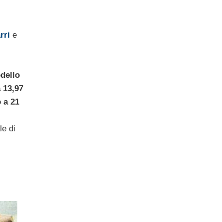
rri
e
dello
 13,97
 a 21
le di