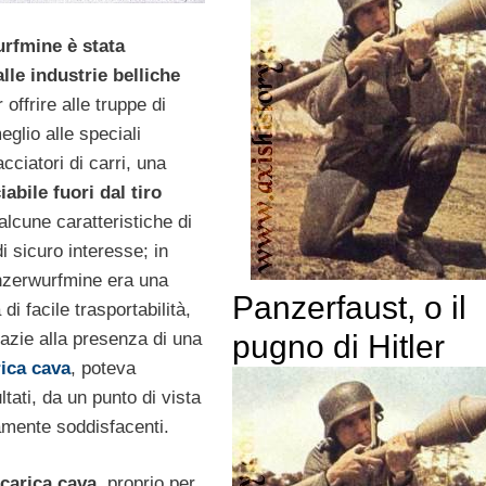
rfmine è stata
alle industrie belliche
 offrire alle truppe di
eglio alle speciali
cciatori di carri, una
iabile fuori dal tiro
lcune caratteristiche di
di sicuro interesse; in
anzerwurfmine era una
Panzerfaust, o il
di facile trasportabilità,
pugno di Hitler
azie alla presenza di una
rica cava
, poteva
ltati, da un punto di vista
amente soddisfacenti.
 carica cava
, proprio per