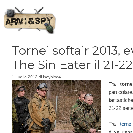
Vai
al
contenuto
Tornei softair 2013, 
The Sin Eater il 21-
1 Luglio 2013
di
isayblog4
Tra i
torne
particolar
fantastiche
21-22 sett
Tra i
tornei
di valutare