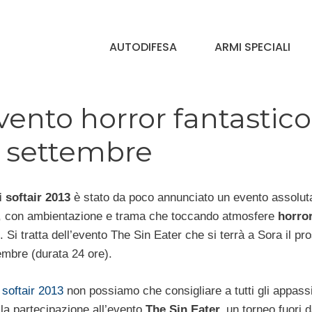
AUTODIFESA
ARMI SPECIALI
evento horror fantastico
22 settembre
i softair 2013
è stato da poco annunciato un evento assolu
e, con ambientazione e trama che toccando atmosfere
horro
. Si tratta dell’evento The Sin Eater che si terrà a Sora il p
embre (durata 24 ore).
 softair 2013
non possiamo che consigliare a tutti gli appass
 la partecipazione all’evento
The Sin Eater,
un torneo fuori d