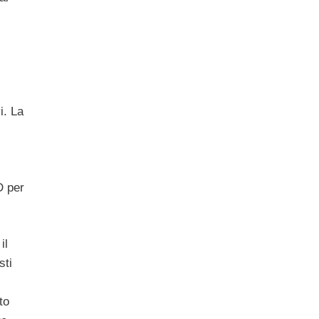
i. La
D per
il
sti
to