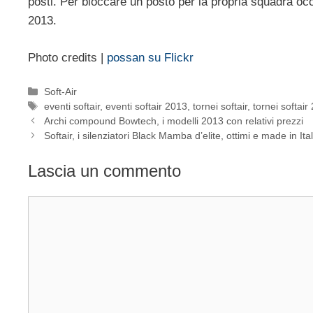
posti. Per bloccare un posto per la propria squadra oc
2013.
Photo credits |
possan su Flickr
Categorie
Soft-Air
Tag
eventi softair
,
eventi softair 2013
,
tornei softair
,
tornei softair
Archi compound Bowtech, i modelli 2013 con relativi prezzi
Softair, i silenziatori Black Mamba d’elite, ottimi e made in Ita
Lascia un commento
Commento