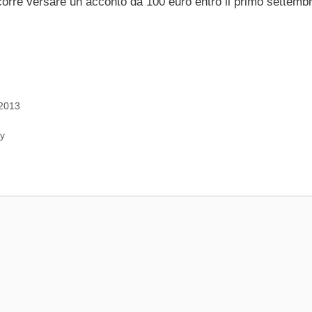
corre versare un acconto da 100 euro entro il primo settemb
 2013
ly