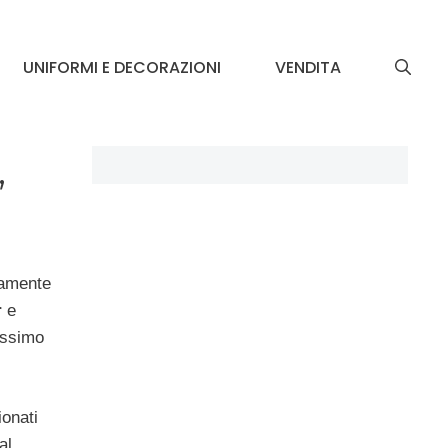
UNIFORMI E DECORAZIONI
VENDITA
,
tamente
r
e
rossimo
ionati
al