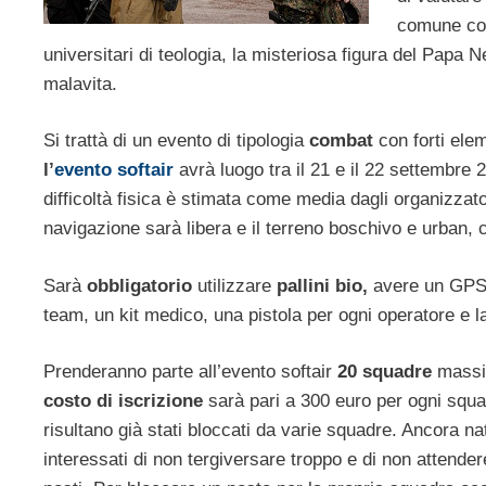
comune con
universitari di teologia, la misteriosa figura del Papa 
malavita.
Si trattà di un evento di tipologia
combat
con forti elem
l’
evento softair
avrà luogo tra il 21 e il 22 settembre 2
difficoltà fisica è stimata come media dagli organizzato
navigazione sarà libera e il terreno boschivo e urban, c
Sarà
obbligatorio
utilizzare
pallini bio,
avere un GPS e
team, un kit medico, una pistola per ogni operatore e la
Prenderanno parte all’evento softair
20 squadre
massi
costo di iscrizione
sarà pari a 300 euro per ogni squa
risultano già stati bloccati da varie squadre. Ancora 
interessati di non tergiversare troppo e di non attendere