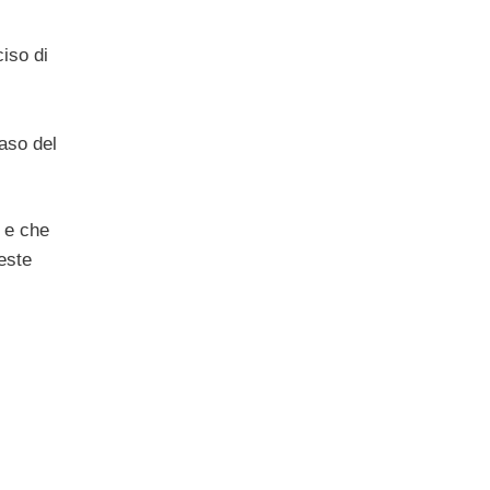
iso di
caso del
i e che
este