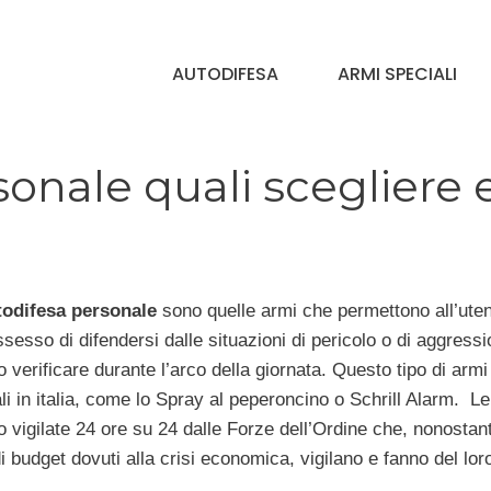
AUTODIFESA
ARMI SPECIALI
onale quali scegliere 
todifesa personale
sono quelle armi che permettono all’ute
ssesso di difendersi dalle situazioni di pericolo o di aggress
 verificare durante l’arco della giornata. Questo tipo di arm
ali in italia, come lo Spray al peperoncino o Schrill Alarm. Le
no vigilate 24 ore su 24 dalle Forze dell’Ordine che, nonostant
di budget dovuti alla crisi economica, vigilano e fanno del lor