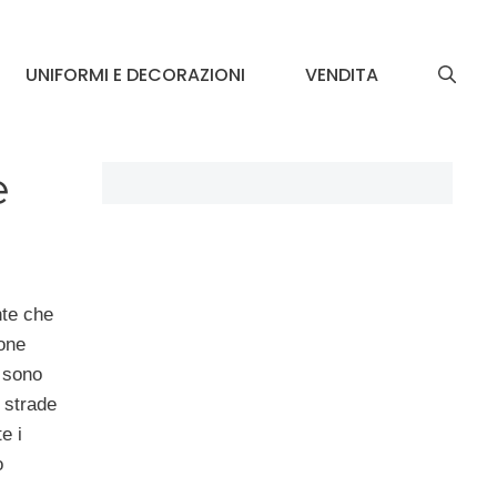
UNIFORMI E DECORAZIONI
VENDITA
e
nte che
ione
i sono
 strade
e i
o