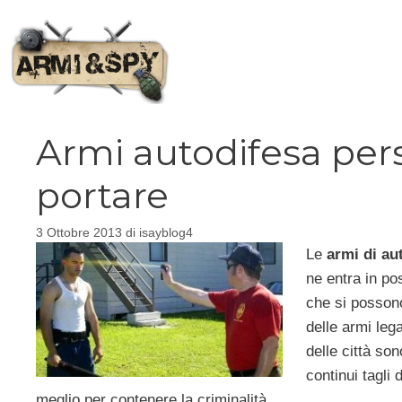
Vai
al
contenuto
Armi autodifesa pers
portare
3 Ottobre 2013
di
isayblog4
Le
armi di au
ne entra in po
che si possono
delle armi leg
delle città so
continui tagli 
meglio per contenere la criminalità.