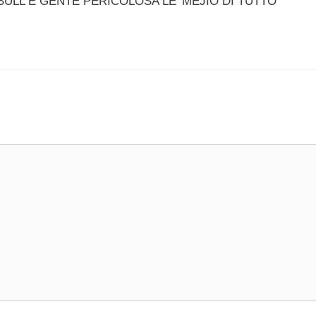
ULL E GENTE PERICOLOSA LE’ MEJIO DI TUTTO