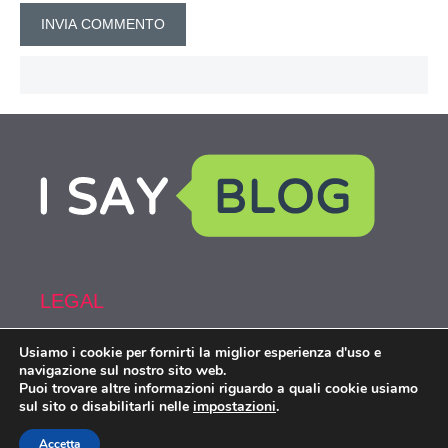
LEGAL
Usiamo i cookie per fornirti la miglior esperienza d'uso e
Armi&Spy is part of the network IsayBlog!
navigazione sul nostro sito web.
Puoi trovare altre informazioni riguardo a quali cookie usiamo
sul sito o disabilitarli nelle
impostazioni
.
Armiespy.com © 2026. All right reserverd.
Accetta