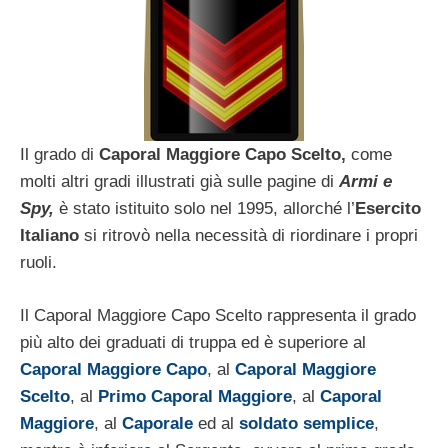
Il grado di
Caporal Maggiore Capo Scelto,
come
molti altri gradi illustrati già sulle pagine di
Armi e
Spy,
è stato istituito solo nel 1995, allorché l’
Esercito
Italiano
si ritrovò nella necessità di riordinare i propri
ruoli.
Il Caporal Maggiore Capo Scelto rappresenta il grado
più alto dei graduati di truppa ed è superiore al
Caporal Maggiore Capo
, al
Caporal Maggiore
Scelto
, al
Primo Caporal Maggiore
, al
Caporal
Maggiore
, al
Caporale
ed al
soldato semplice
,