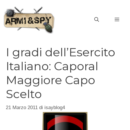
Vai
al
MEN
contenuto
I gradi dell’Esercito
Italiano: Caporal
Maggiore Capo
Scelto
21 Marzo 2011
di
isayblog4